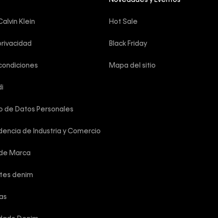
Novedades y Eventos
alvin Klein
Hot Sale
privacidad
Black Friday
condiciones
Mapa del sitio
i
o de Datos Personales
encia de Industria y Comercio
 de Marca
rtes denim
las