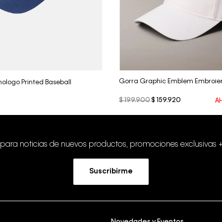
Vista Rápida
Vista Rápida
Gorra Graphic Emblem Embroie
ologo Printed Baseball
$
199
.
900
$
159
.
920
A
 para noticias de nuevos productos, promociones exclusivas 
Suscribirme