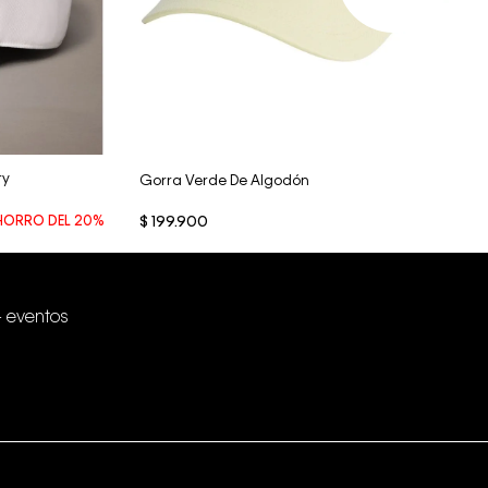
Vista Rápida
ry
Gorra Verde De Algodón
HORRO DEL
20%
$
199
.
900
+ eventos
Conectar