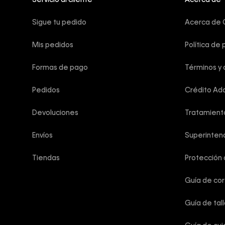
Servicio al cliente
Acerca de
Sigue tu pedido
Acerca de C
Mis pedidos
Política de 
Formas de pago
Términos y 
Pedidos
Crédito Add
Devoluciones
Tratamient
Envíos
Superintend
Tiendas
Protección
Guía de co
Guía de tal