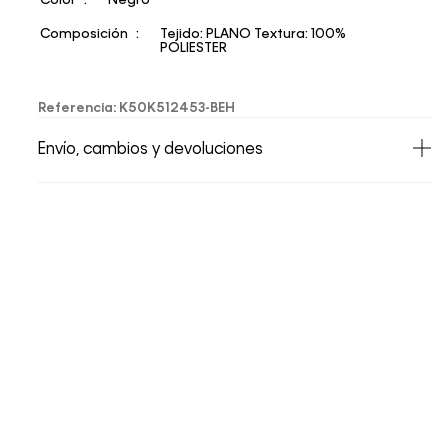
Color
Negro
Composición
Tejido: PLANO Textura: 100%
POLIESTER
Referencia
:
K50K512453-BEH
Envío, cambios y devoluciones
• Todos los artículos comprados en la tienda
online de Calvin Klein Colombia se pueden
devolver y cambiar en un período de 30 días
calendario tras la recepción.
• Por higiene y para garantizar el bienestar de
nuestros clientes, no aceptamos
devoluciones en ropa interior y trajes de
baño..