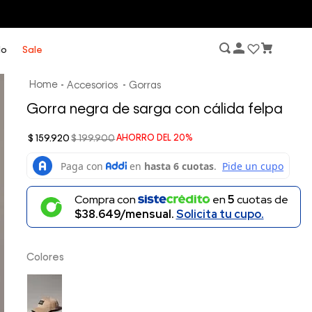
lo
Sale
Accesorios
Gorras
Gorra negra de sarga con cálida felpa
$
159
.
920
$
199
.
900
AHORRO DEL
20%
Compra con
en
5
cuotas de
$38.649/mensual.
Solicita tu cupo.
Colores