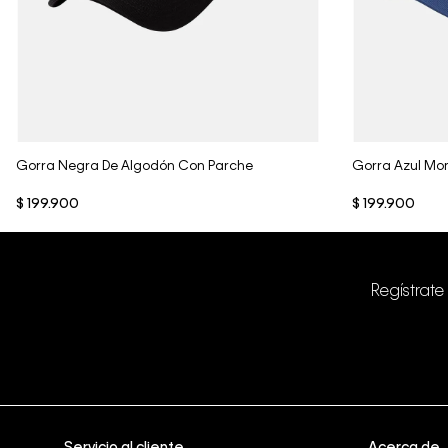
Vista Rápida
Gorra Negra De Algodón Con Parche
Gorra Azul Mon
$
199
.
900
$
199
.
900
Regístrate