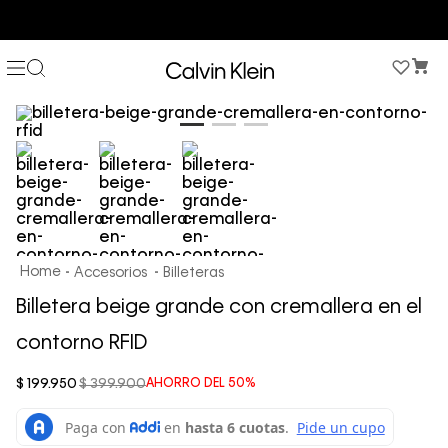
COMPRA AHORA Y PAGA DESPUÉS CON ADDI O SISTECREDITO
Accesorios
Billeteras
Billetera beige grande con cremallera en el
contorno RFID
$
199
.
950
$
399
.
900
AHORRO DEL
50%