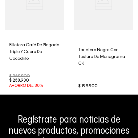
Billetera Café De Plegado
Tarjetero Negro Con
Triple Y Cuero De
Textura De Monograma
Cocodrilo
CK
$
369
.
900
$
258
.
930
AHORRO DEL
30%
$
199
.
900
Regístrate para noticias de
nuevos productos, promociones