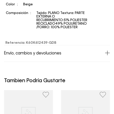
Color
Beige
Composición
Tejido: PLANO Textura: PARTE
EXTERNA O
RECUBRIMIENTO:51% POLIESTER
RECICLADO49% POLIURETANO
/FORRO: 100% POLIESTER
Referencia
:
K60K612439-GDB
Envío, cambios y devoluciones
• Todos los artículos comprados en la tienda online de
Calvin Klein Colombia se pueden devolver y cambiar en
un período de 30 días calendario tras la recepción.
Tambien Podría Gustarte
• Por higiene y para garantizar el bienestar de nuestros
clientes, no aceptamos devoluciones en ropa interior y
trajes de baño..