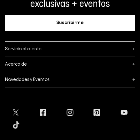
exclusivas + eventos
Suscribirme
Servicio al cliente
+
Sigue tu pedido
Acerca de
+
Mis pedidos
Acerca de Calvin Klein
Novedades y Eventos
+
Formas de pago
Política de privacidad
Hot Sale
Pedidos
Términos y condiciones
Conectar
Black Friday
Devoluciones
Crédito Addi
Cyber Lunes
Envíos
Tratamiento de Datos Personales
Mapa del sitio
Tiendas
Superintendencia de Industria y Comercio
Aceptamos