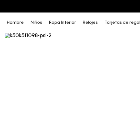
COMPRA AHORA Y PAGA DESPUÉS CON ADDI O SISTECREDITO
Hombre
Niños
Ropa Interior
Relojes
Tarjetas de rega