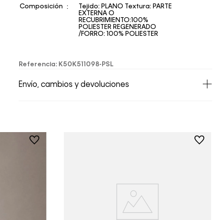
Composición
Tejido: PLANO Textura: PARTE
EXTERNA O
RECUBRIMIENTO:100%
POLIESTER REGENERADO
/FORRO: 100% POLIESTER
Referencia
:
K50K511098-PSL
Envío, cambios y devoluciones
• Todos los artículos comprados en la tienda
online de Calvin Klein Colombia se pueden
devolver y cambiar en un período de 30 días
calendario tras la recepción.
• Por higiene y para garantizar el bienestar de
nuestros clientes, no aceptamos
devoluciones en ropa interior y trajes de
baño..