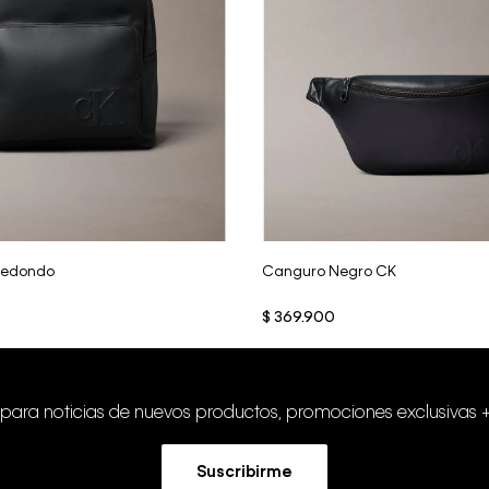
Vista Rápida
Vista Rápida
Redondo
Canguro Negro CK
$
369
.
900
 para noticias de nuevos productos, promociones exclusivas 
Suscribirme