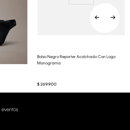
Vista Rápida
Bolso Negro Reporter Acolchado Con Logo
Monograma
$
269
.
900
+ eventos