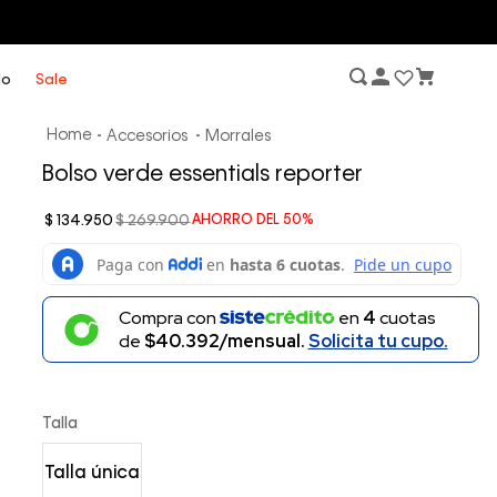
lo
Sale
Accesorios
Morrales
Bolso verde essentials reporter
$
134
.
950
$
269
.
900
AHORRO DEL
50%
Compra con
en
4
cuotas
de
$40.392/mensual.
Solicita tu cupo.
Talla
Talla única