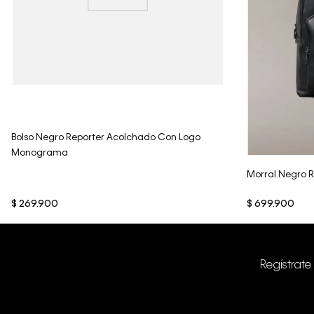
Vista Rápida
Bolso Negro Reporter Acolchado Con Logo
Monograma
Morral Negro 
$
269
.
900
$
699
.
900
Regístrate