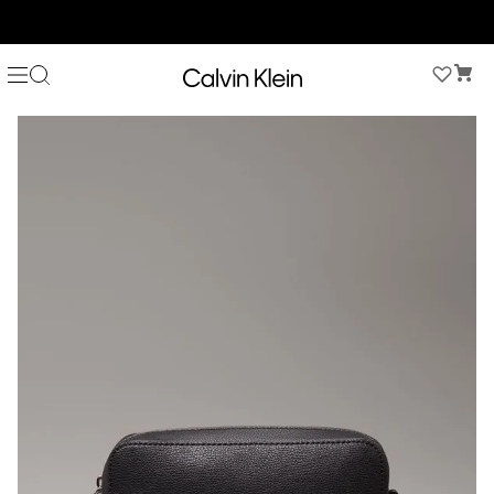
COMPRA AHORA Y PAGA DESPUÉS CON ADDI O SISTECREDITO