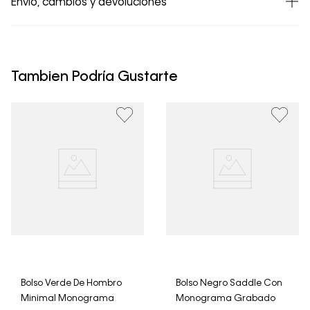
Envío, cambios y devoluciones
• Todos los artículos comprados en la tienda online de
Calvin Klein Colombia se pueden devolver y cambiar en
un período de 30 días calendario tras la recepción.
Tambien Podría Gustarte
• Por higiene y para garantizar el bienestar de nuestros
clientes, no aceptamos devoluciones en ropa interior y
trajes de baño..
Bolso Verde De Hombro
Bolso Negro Saddle Con
Minimal Monograma
Monograma Grabado