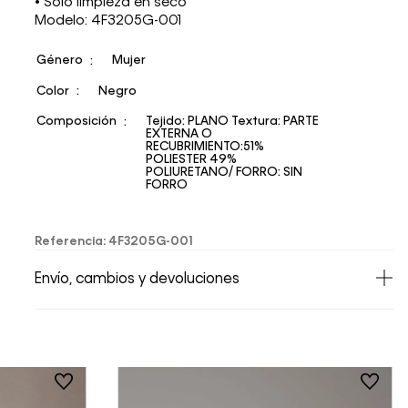
• Solo limpieza en seco
Modelo: 4F3205G-001
Género
Mujer
Color
Negro
Composición
Tejido: PLANO Textura: PARTE
EXTERNA O
RECUBRIMIENTO:51%
POLIESTER 49%
POLIURETANO/ FORRO: SIN
FORRO
Referencia
:
4F3205G-001
Envío, cambios y devoluciones
• Todos los artículos comprados en la tienda
online de Calvin Klein Colombia se pueden
devolver y cambiar en un período de 30 días
calendario tras la recepción.