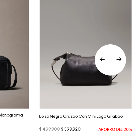
• Por higiene y para garantizar el bienestar de
nuestros clientes, no aceptamos
devoluciones en ropa interior y trajes de
baño..
Vista Rápida
o Monograma
Bolso Negro Cruzao Con Mini Logo Grabao
$
499
.
900
$
399
.
920
AHORRO DEL
20%