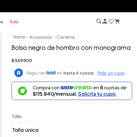
lo
Sale
Accesorios
Carteras
Bolso negro de hombro con monograma
$
569
.
900
Compra con
en
6
cuotas de
$115.840/mensual.
Solicita tu cupo.
Talla
Talla única