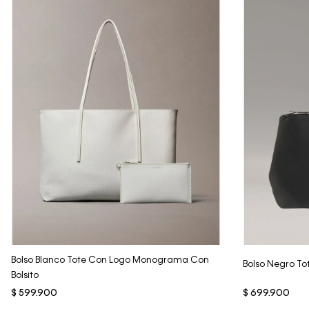
Vista Rápida
Bolso Blanco Tote Con Logo Monograma Con
Bolso Negro To
Bolsito
$
599
.
900
$
699
.
900