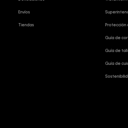
Envíos
Superintend
Tiendas
Protección
Guía de co
Guía de tal
Guía de cu
Sostenibili
Calvin Klein
Copyright © 2025 Calvin Klein Colombia ®. Todos los derechos 