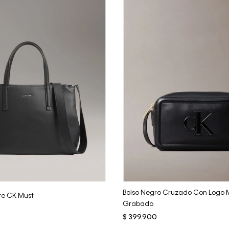
Vista Rápida
Vista Rápida
Bolso Negro Cruzado Con Log
te CK Must
Grabado
$
399
.
900