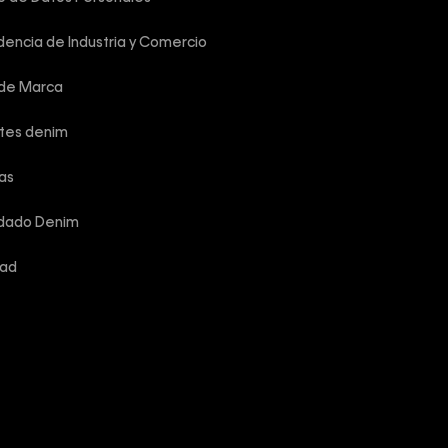
encia de Industria y Comercio
 de Marca
rtes denim
las
idado Denim
dad
reservados.