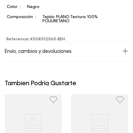
Color
Negro
Composición
Tejido: PLANO Textura: 100%
POLIURETANO
Referencia
:
K50K512565-BEH
Envío, cambios y devoluciones
• Todos los artículos comprados en la tienda online de
Calvin Klein Colombia se pueden devolver y cambiar en
un período de 30 días calendario tras la recepción.
Tambien Podría Gustarte
• Por higiene y para garantizar el bienestar de nuestros
clientes, no aceptamos devoluciones en ropa interior y
trajes de baño..