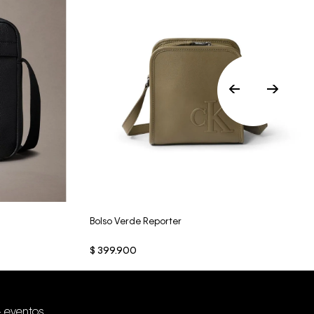
baño..
Vista Rápida
Bolso Verde Reporter
$
399
.
900
+ eventos