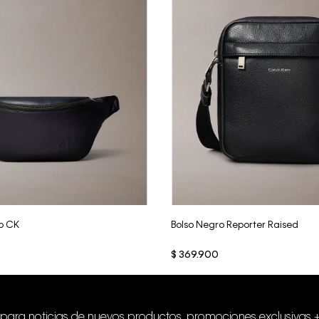
Vista Rápida
Vista Rápida
o CK
Bolso Negro Reporter Raised
$
369
.
900
 para noticias de nuevos productos, promociones exclusivas 