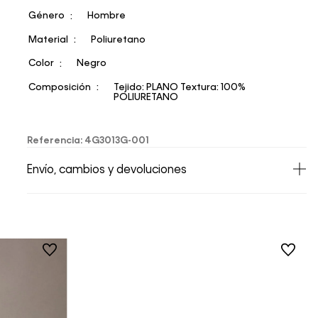
Género
Hombre
Material
Poliuretano
Color
Negro
Composición
Tejido: PLANO Textura: 100%
POLIURETANO
Referencia
:
4G3013G-001
Envío, cambios y devoluciones
• Todos los artículos comprados en la tienda
online de Calvin Klein Colombia se pueden
devolver y cambiar en un período de 30 días
calendario tras la recepción.
• Por higiene y para garantizar el bienestar de
nuestros clientes, no aceptamos
devoluciones en ropa interior y trajes de