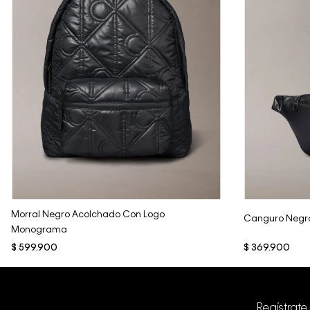
Vista Rápida
Morral Negro Acolchado Con Logo
Canguro Negr
Monograma
$
599
.
900
$
369
.
900
Regístrate