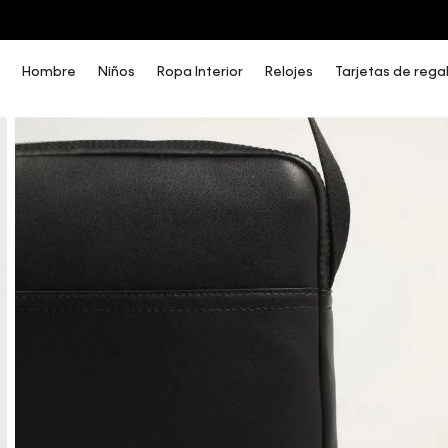
COMPRA AHORA Y PAGA DESPUÉS CON ADDI O SISTECREDITO
Hombre
Niños
Ropa Interior
Relojes
Tarjetas de rega