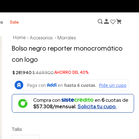
lo
Sale
Accesorios
Morrales
Bolso negro reporter monocromático
con logo
$
281
.
940
$
469
.
900
AHORRO DEL
40%
Compra con
en
6
cuotas de
$57.308/mensual.
Solicita tu cupo.
Talla