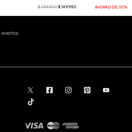
$
299
.
900
$
149
.
950
AHORRO DEL
50%
+ eventos
Conectar
Aceptamos