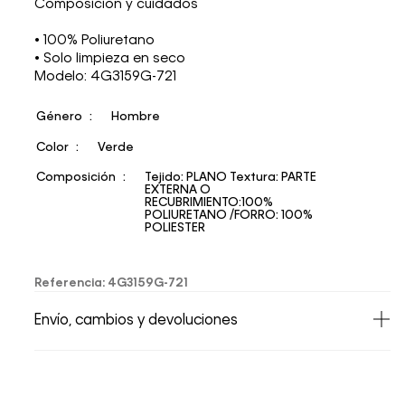
Composición y cuidados
• 100% Poliuretano
• Solo limpieza en seco
Modelo: 4G3159G-721
Género
Hombre
Color
Verde
Composición
Tejido: PLANO Textura: PARTE
EXTERNA O
RECUBRIMIENTO:100%
POLIURETANO /FORRO: 100%
POLIESTER
Referencia
:
4G3159G-721
Envío, cambios y devoluciones
• Todos los artículos comprados en la tienda
online de Calvin Klein Colombia se pueden