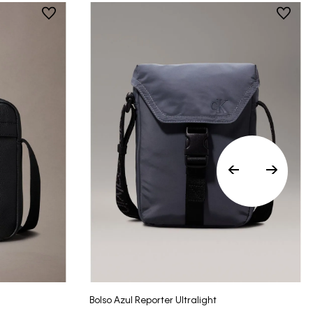
devolver y cambiar en un período de 30 días
calendario tras la recepción.
• Por higiene y para garantizar el bienestar de
nuestros clientes, no aceptamos
devoluciones en ropa interior y trajes de
baño..
Vista Rápida
Bolso Azul Reporter Ultralight