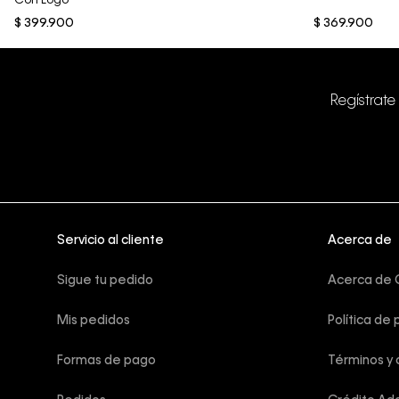
Con Logo
$
399
.
900
$
369
.
900
Regístrate
Servicio al cliente
Acerca de
Sigue tu pedido
Acerca de C
Mis pedidos
Política de 
Formas de pago
Términos y 