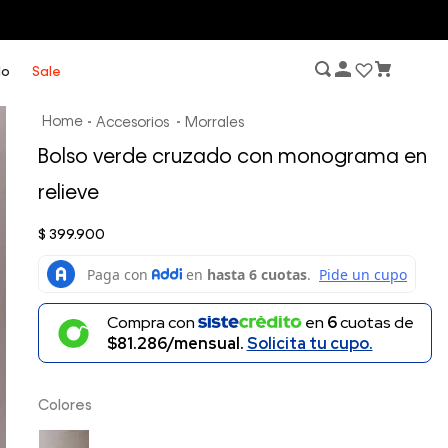
lo
Sale
Accesorios
Morrales
Bolso verde cruzado con monograma en
relieve
$
399
.
900
Compra con
en
6
cuotas de
$81.286/mensual.
Solicita tu cupo.
Colores