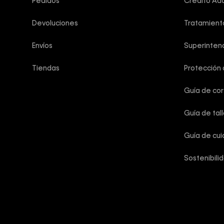
Pedidos
Crédito Add
Devoluciones
Tratamient
Envíos
Superintend
Tiendas
Protección
Guía de co
Guía de tal
Guía de cu
Sostenibili
Calvin Klein