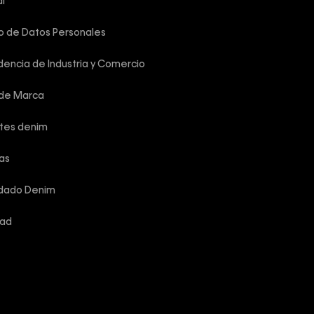
i
o de Datos Personales
encia de Industria y Comercio
 de Marca
rtes denim
las
idado Denim
dad