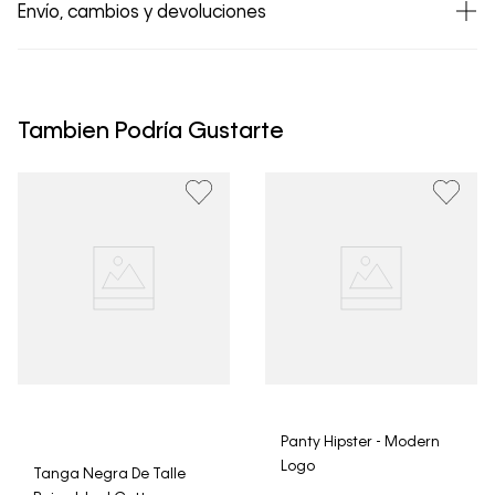
Envío, cambios y devoluciones
• Todos los artículos comprados en la tienda online de
Calvin Klein Colombia se pueden devolver y cambiar en
un período de 30 días calendario tras la recepción.
Tambien Podría Gustarte
• Por higiene y para garantizar el bienestar de nuestros
clientes, no aceptamos devoluciones en ropa interior y
trajes de baño..
Panty Hipster - Modern
Logo
Tanga Negra De Talle