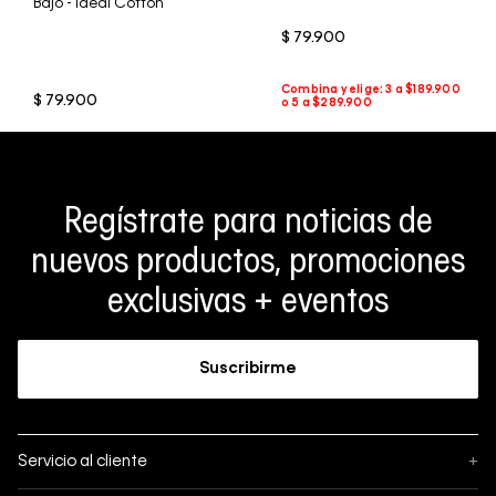
Bajo - Ideal Cotton
$
79
.
900
$
79
.
900
Regístrate para noticias de
nuevos productos, promociones
exclusivas + eventos
Suscribirme
Servicio al cliente
+