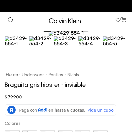
COMPRA AHORA Y PAGA DESPUÉS CON ADDI O SISTECREDITO
Underwear
Panties
Bikinis
Braguita gris hipster - invisible
$
79
.
900
Colores