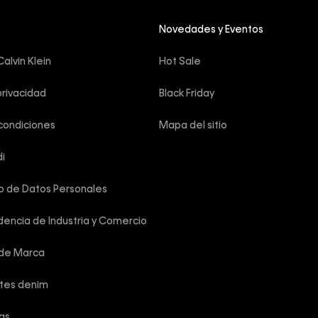
Novedades y Eventos
alvin Klein
Hot Sale
privacidad
Black Friday
condiciones
Mapa del sitio
i
o de Datos Personales
encia de Industria y Comercio
 de Marca
rtes denim
las