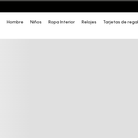
COMPRA AHORA Y PAGA DESPUÉS CON ADDI O SISTECREDITO
Hombre
Niños
Ropa Interior
Relojes
Tarjetas de rega