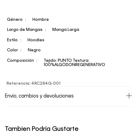
Género
Hombre
Largo de Mangas
Manga Larga
Estilo
Hoodies
Color
Negro
Composición
Tejido: PUNTO Textura:
100%ALGODONREGENERATIVO
Referencia
:
4RC284G-001
Envío, cambios y devoluciones
• Todos los artículos comprados en la tienda online de
Calvin Klein Colombia se pueden devolver y cambiar en
un período de 30 días calendario tras la recepción.
Tambien Podría Gustarte