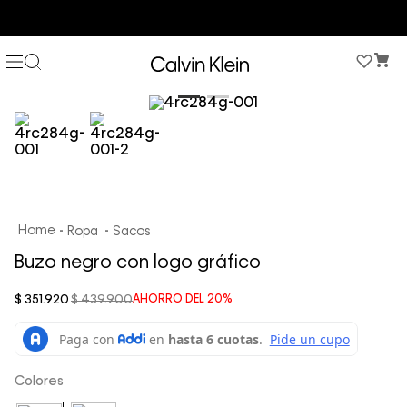
3 PANTIES X $189.900 EN ESTILOS SELECCIONADOS
Ropa
Sacos
Buzo negro con logo gráfico
$
351
.
920
$
439
.
900
AHORRO DEL
20%
Colores