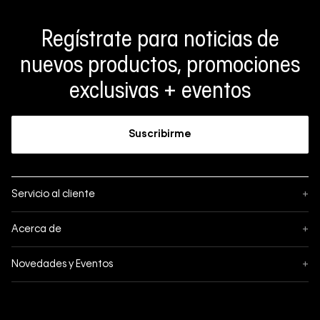
Regístrate para noticias de
nuevos productos, promociones
exclusivas + eventos
Suscribirme
Servicio al cliente
+
Sigue tu pedido
Acerca de
+
Mis pedidos
Acerca de Calvin Klein
Novedades y Eventos
+
Formas de pago
Política de privacidad
Hot Sale
Pedidos
Términos y condiciones
Conectar
Black Friday