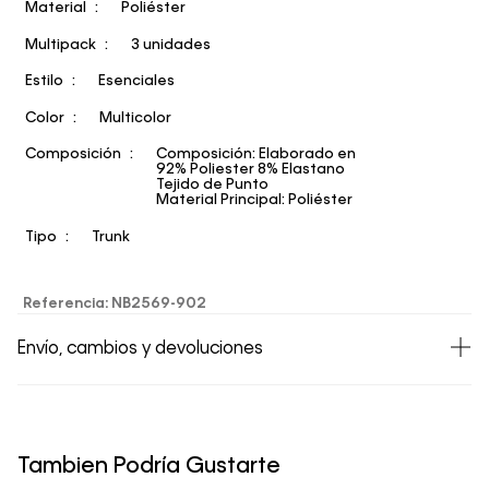
Material
Poliéster
Multipack
3 unidades
Estilo
Esenciales
Color
Multicolor
Composición
Composición: Elaborado en
92% Poliester 8% Elastano
Tejido de Punto
Material Principal: Poliéster
Tipo
Trunk
Referencia
:
NB2569-902
Envío, cambios y devoluciones
• Todos los artículos comprados en la tienda online de
Calvin Klein Colombia se pueden devolver y cambiar en
un período de 30 días calendario tras la recepción.
Tambien Podría Gustarte