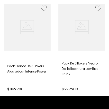
• Por higiene y para garantizar el bienestar de nuestros
clientes, no aceptamos devoluciones en ropa interior y
trajes de baño..
Pack De 3 Boxers Negro
Pack Blanco De 3 Bóxers
De Tallecintura Low Rise
Ajustados - Intense Power
Trunk
$
369
.
900
$
299
.
900