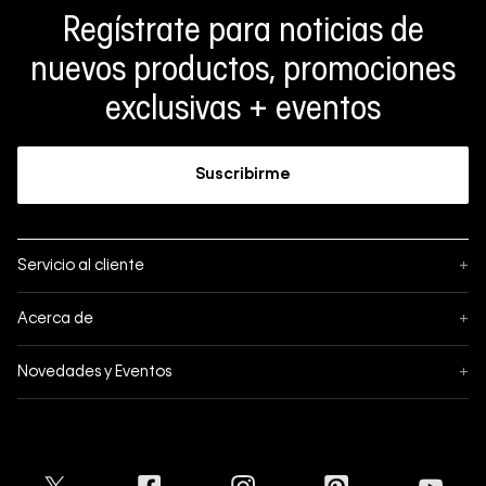
Regístrate para noticias de
nuevos productos, promociones
exclusivas + eventos
Suscribirme
Servicio al cliente
+
Sigue tu pedido
Acerca de
+
Mis pedidos
Acerca de Calvin Klein
Novedades y Eventos
+
Formas de pago
Política de privacidad
Hot Sale
Pedidos
Términos y condiciones
Conectar
Black Friday
Devoluciones
Crédito Addi