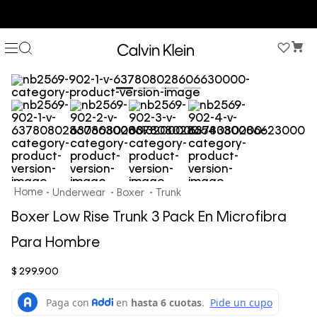
COMPRA AHORA Y PAGA DESPUÉS CON ADDI O SISTECREDITO
Underwear
Boxer
Trunk
Boxer Low Rise Trunk 3 Pack En Microfibra
Para Hombre
$
299
.
900