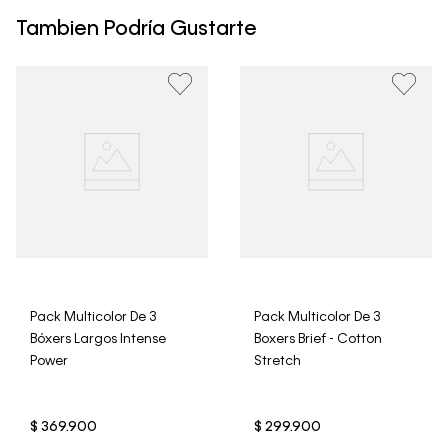
Calvin Klein Colombia se pueden devolver y cambiar en
un período de 30 días calendario tras la recepción.
Tambien Podría Gustarte
• Por higiene y para garantizar el bienestar de nuestros
clientes, no aceptamos devoluciones en ropa interior y
trajes de baño..
Pack Multicolor De 3
Pack Multicolor De 3
Bóxers Largos Intense
Boxers Brief - Cotton
Power
Stretch
$
369
.
900
$
299
.
900