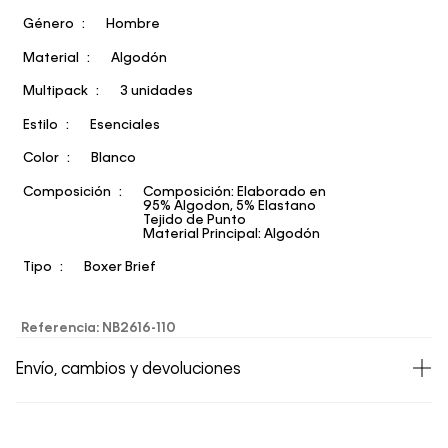
Género
Hombre
Material
Algodón
Multipack
3 unidades
Estilo
Esenciales
Color
Blanco
Composición
Composición: Elaborado en
95% Algodon, 5% Elastano
Tejido de Punto
Material Principal: Algodón
Tipo
Boxer Brief
Referencia
:
NB2616-110
Envío, cambios y devoluciones
• Todos los artículos comprados en la tienda online de