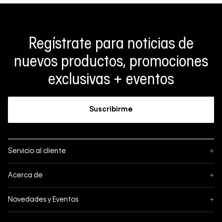
Regístrate para noticias de
nuevos productos, promociones
exclusivas + eventos
Suscribirme
Servicio al cliente
+
Sigue tu pedido
Acerca de
+
Mis pedidos
Acerca de Calvin Klein
Novedades y Eventos
+
Formas de pago
Política de privacidad
Hot Sale
Pedidos