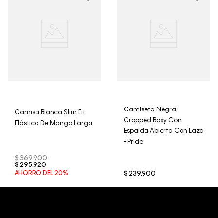
trajes de baño..
Camiseta Negra
Camisa Blanca Slim Fit
Cropped Boxy Con
Elástica De Manga Larga
Espalda Abierta Con Lazo
- Pride
$
369
.
900
$
295
.
920
AHORRO DEL
20%
$
239
.
900