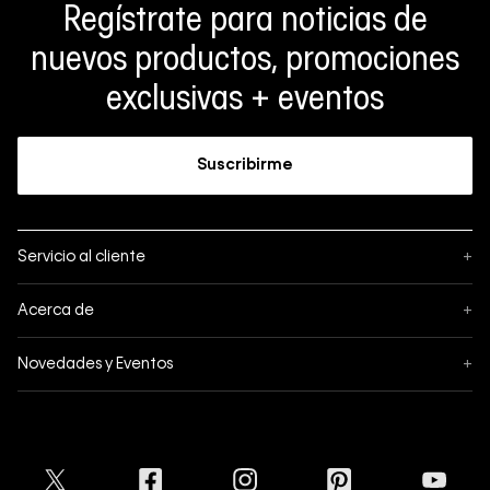
Regístrate para noticias de
nuevos productos, promociones
exclusivas + eventos
Suscribirme
Servicio al cliente
+
Sigue tu pedido
Acerca de
+
Mis pedidos
Acerca de Calvin Klein
Novedades y Eventos
+
Formas de pago
Política de privacidad
Hot Sale
Pedidos
Términos y condiciones
Conectar
Black Friday
Devoluciones
Crédito Addi
Cyber Lunes
Envíos