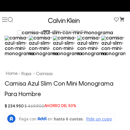
COMPRA AHORA Y PAGA DESPUÉS CON ADDI O SISTECREDITO
Ropa
Camisas
Camisa Azul Slim Con Mini Monograma
Para Hombre
$
234
.
950
$
469
.
900
AHORRO DEL
50%