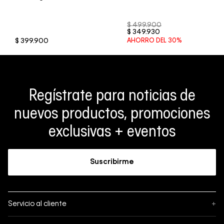
$
499
.
900
$
349
.
930
$
399
.
900
AHORRO DEL
30%
Regístrate para noticias de
nuevos productos, promociones
exclusivas + eventos
Suscribirme
Servicio al cliente
+
Sigue tu pedido