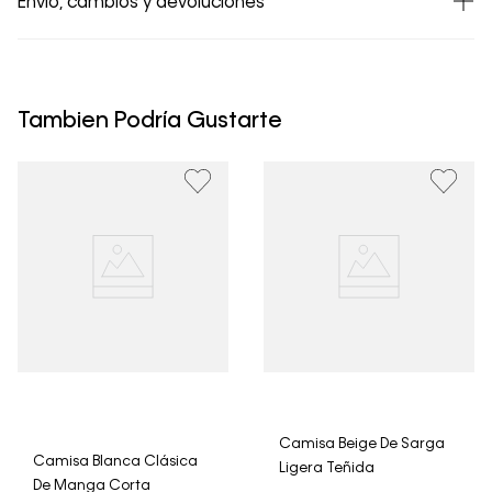
Envío, cambios y devoluciones
• Todos los artículos comprados en la tienda online de
Calvin Klein Colombia se pueden devolver y cambiar en
un período de 30 días calendario tras la recepción.
Tambien Podría Gustarte
• Por higiene y para garantizar el bienestar de nuestros
clientes, no aceptamos devoluciones en ropa interior y
trajes de baño..
Camisa Beige De Sarga
Camisa Blanca Clásica
Ligera Teñida
De Manga Corta