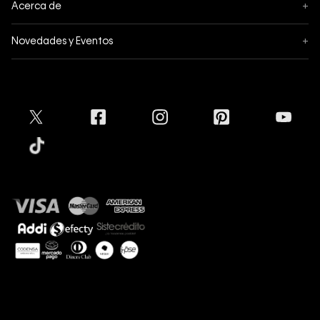
Acerca de
+
Mis pedidos
Acerca de Calvin Klein
Novedades y Eventos
+
Formas de pago
Política de privacidad
Hot Sale
Pedidos
Términos y condiciones
Conectar
Black Friday
Devoluciones
Crédito Addi
Cyber Lunes
Envíos
Tratamiento de Datos Personales
Mapa del sitio
Tiendas
Superintendencia de Industria y Comercio
Aceptamos
Protección de Marca
Guía de tallas
Guía de cuidado Denim
Sostenibilidad
Calvin Klein