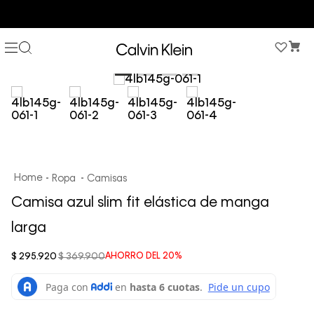
COMPRA AHORA Y PAGA DESPUÉS CON ADDI O SISTECREDITO
Ropa
Camisas
Camisa azul slim fit elástica de manga
larga
$
295
.
920
$
369
.
900
AHORRO DEL
20%