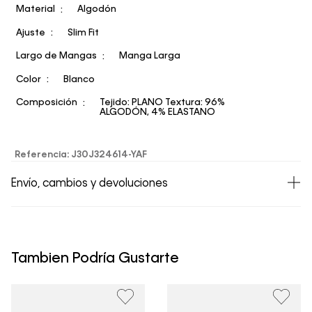
Material
Algodón
Ajuste
Slim Fit
Largo de Mangas
Manga Larga
Color
Blanco
Composición
Tejido: PLANO Textura: 96%
ALGODÓN, 4% ELASTANO
Referencia
:
J30J324614-YAF
Envío, cambios y devoluciones
• Todos los artículos comprados en la tienda online de
Calvin Klein Colombia se pueden devolver y cambiar en
un período de 30 días calendario tras la recepción.
Tambien Podría Gustarte
• Por higiene y para garantizar el bienestar de nuestros
clientes, no aceptamos devoluciones en ropa interior y
trajes de baño..