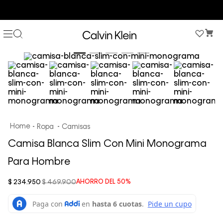
3 PANTIES X $189.900 EN ESTILOS SELECCIONADOS
Ropa
Camisas
Camisa Blanca Slim Con Mini Monograma
Para Hombre
$
234
.
950
$
469
.
900
AHORRO DEL
50%