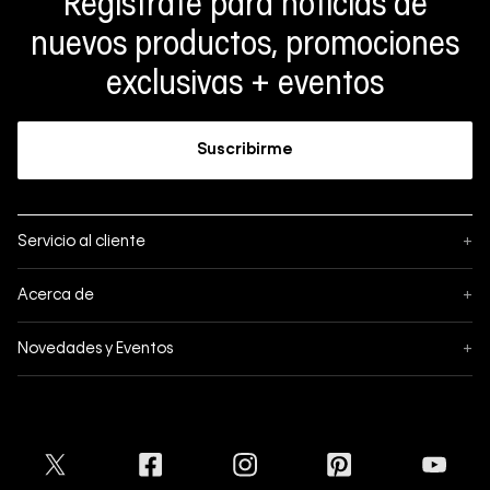
Regístrate para noticias de
nuevos productos, promociones
exclusivas + eventos
Suscribirme
Servicio al cliente
+
Sigue tu pedido
Acerca de
+
Mis pedidos
Acerca de Calvin Klein
Novedades y Eventos
+
Formas de pago
Política de privacidad
Hot Sale
Pedidos
Términos y condiciones
Conectar
Black Friday
Devoluciones
Crédito Addi
Cyber Lunes
Envíos
Tratamiento de Datos Personales