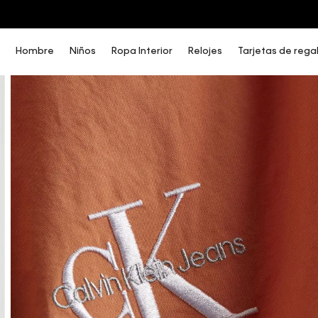
COMPRA AHORA Y PAGA DESPUÉS CON ADDI O SISTECREDITO
Hombre
Niños
Ropa Interior
Relojes
Tarjetas de rega