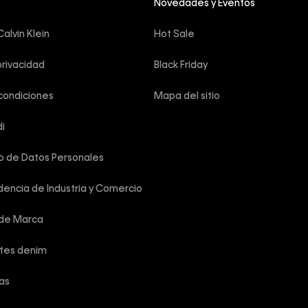
Novedades y Eventos
alvin Klein
Hot Sale
privacidad
Black Friday
condiciones
Mapa del sitio
i
o de Datos Personales
encia de Industria y Comercio
 de Marca
rtes denim
las