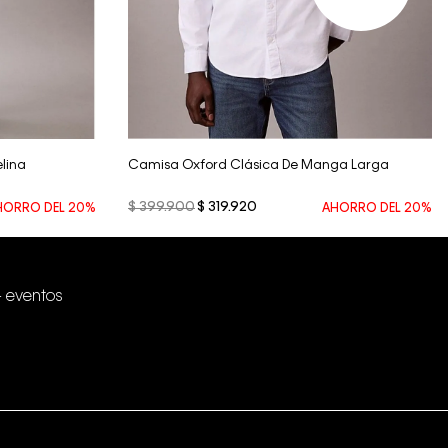
Vista Rápida
lina
Camisa Oxford Clásica De Manga Larga
$
399
.
900
$
319
.
920
HORRO DEL
20%
AHORRO DEL
20%
+ eventos