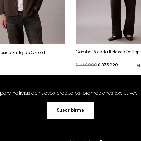
Vista Rápida
Vista Rápida
Camisa Rosada Relaxed De Pope
ásica En Tejido Oxford
$
469
.
900
$
375
.
920
A
 para noticias de nuevos productos, promociones exclusivas 
Suscribirme