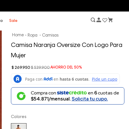
lo
Sale
Ropa
Camisas
Camisa Naranja Oversize Con Logo Para
Mujer
$
269
.
950
$
539
.
900
AHORRO DEL
50%
Compra con
en
6
cuotas de
$54.871/mensual.
Solicita tu cupo.
Colores