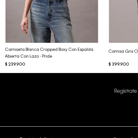
Vista Rápida
Camiseta Blanca Cropped Boxy Con Espalda
Camisa Gris Cl
Abierta Con Lazo - Pride
$
239
.
900
$
399
.
900
Regístrate