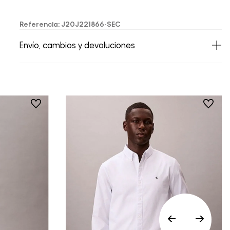
Referencia
:
J20J221866-SEC
Envío, cambios y devoluciones
• Todos los artículos comprados en la tienda
online de Calvin Klein Colombia se pueden
devolver y cambiar en un período de 30 días
calendario tras la recepción.
• Por higiene y para garantizar el bienestar de
nuestros clientes, no aceptamos
devoluciones en ropa interior y trajes de
baño..