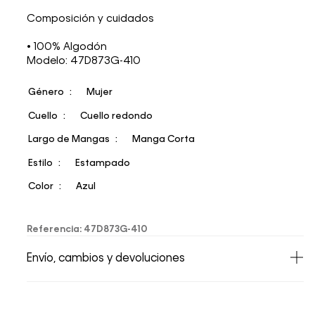
Composición y cuidados
• 100% Algodón
Modelo: 47D873G-410
Género
Mujer
Cuello
Cuello redondo
Largo de Mangas
Manga Corta
Estilo
Estampado
Color
Azul
Referencia
:
47D873G-410
Envío, cambios y devoluciones
• Todos los artículos comprados en la tienda