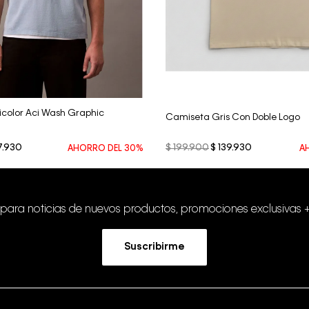
Vista Rápida
Vista Rápida
icolor Aci Wash Graphic
Camiseta Gris Con Doble Logo
7
.
930
$
199
.
900
$
139
.
930
AHORRO DEL
30%
A
 para noticias de nuevos productos, promociones exclusivas 
Suscribirme