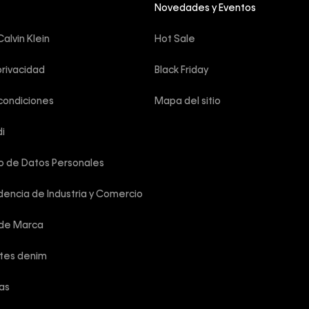
Novedades y Eventos
alvin Klein
Hot Sale
privacidad
Black Friday
condiciones
Mapa del sitio
i
o de Datos Personales
encia de Industria y Comercio
 de Marca
rtes denim
las