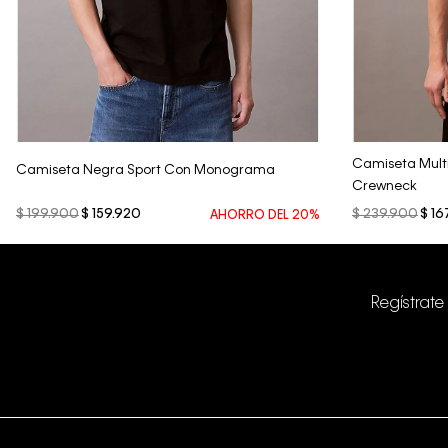
Vista Rápida
Camiseta Mult
Camiseta Negra Sport Con Monograma
Crewneck
$
199
.
900
$
159
.
920
$
239
.
900
$
16
AHORRO DEL
20%
Regístrate