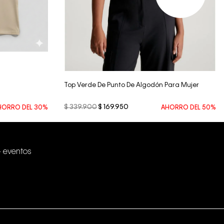
Vista Rápida
Top Verde De Punto De Algodón Para Mujer
$
339
.
900
$
169
.
950
HORRO DEL
30%
AHORRO DEL
50%
+ eventos