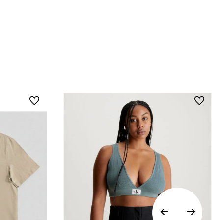
online de Calvin Klein Colombia se pueden
devolver y cambiar en un período de 30 días
calendario tras la recepción.
• Por higiene y para garantizar el bienestar de
nuestros clientes, no aceptamos
devoluciones en ropa interior y trajes de
baño..