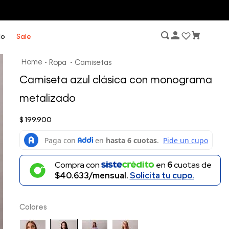
lo
Sale
Ropa
Camisetas
Camiseta azul clásica con monograma
metalizado
$
199
.
900
Compra con
en
6
cuotas de
$40.633/mensual.
Solicita tu cupo.
Colores