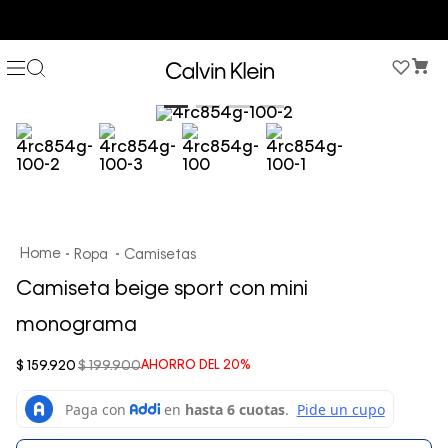
COMPRA AHORA Y PAGA DESPUÉS CON ADDI O SISTECREDITO
Ropa
Camisetas
Camiseta beige sport con mini
monograma
$
159
.
920
$
199
.
900
AHORRO DEL
20%