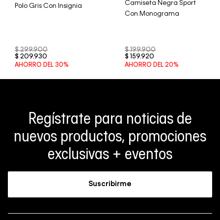
Camiseta Negra Sport
Polo Gris Con Insignia
Con Monograma
$
299
.
900
$
199
.
900
$
209
.
930
$
159
.
920
AHORRO DEL
30%
AHORRO DEL
20%
Regístrate para noticias de
nuevos productos, promociones
exclusivas + eventos
Suscribirme