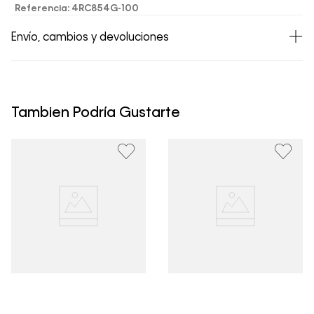
Referencia
:
4RC854G-100
Envío, cambios y devoluciones
• Todos los artículos comprados en la tienda online de
Calvin Klein Colombia se pueden devolver y cambiar en
un período de 30 días calendario tras la recepción.
Tambien Podría Gustarte
• Por higiene y para garantizar el bienestar de nuestros
clientes, no aceptamos devoluciones en ropa interior y
trajes de baño..