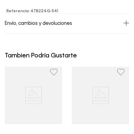
Referencia
:
47B224G-541
Envío, cambios y devoluciones
• Todos los artículos comprados en la tienda online de
Calvin Klein Colombia se pueden devolver y cambiar en
un período de 30 días calendario tras la recepción.
Tambien Podría Gustarte
• Por higiene y para garantizar el bienestar de nuestros
clientes, no aceptamos devoluciones en ropa interior y
trajes de baño..