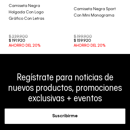
Camiseta Negra
Camiseta Negra Sport
Holgada Con Logo
Con Mini Monograma
Gráfico Con Letras
$
239
.
900
$
199
.
900
$
191
.
920
$
159
.
920
AHORRO DEL
20%
AHORRO DEL
20%
Regístrate para noticias de
nuevos productos, promociones
exclusivas + eventos
Suscribirme