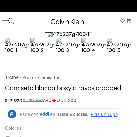
COMPRA AHORA Y PAGA DESPUÉS CON ADDI O SISTECREDITO
Ropa
Camisetas
Camiseta blanca boxy a rayas cropped
$
191
.
920
$
239
.
900
AHORRO DEL
20%
Colores