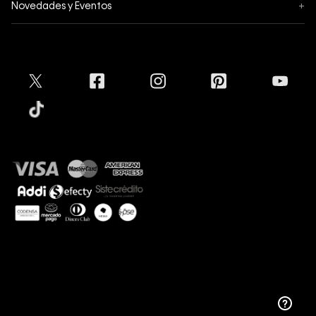
Novedades y Eventos
+
Formas de pago
Política de privacidad
Hot Sale
Pedidos
Términos y condiciones
Conectar
Black Friday
Devoluciones
Crédito Addi
Cyber Lunes
Envíos
Tratamiento de Datos Personales
Mapa del sitio
Tiendas
Superintendencia de Industria y Comercio
Aceptamos
Protección de Marca
Guía de tallas
Guía de cuidado Denim
Sostenibilidad
Calvin Klein
Copyright © 2025 Calvin Klein Colombia ®. Todos
los derechos reservados.