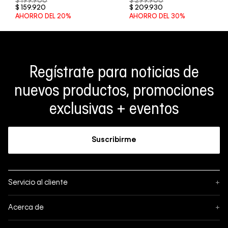
$
199
.
900
$
299
.
900
$
159
.
920
$
209
.
930
AHORRO DEL
20%
AHORRO DEL
30%
Regístrate para noticias de
nuevos productos, promociones
exclusivas + eventos
Suscribirme
Servicio al cliente
+
Sigue tu pedido
Acerca de
+
Mis pedidos
Acerca de Calvin Klein