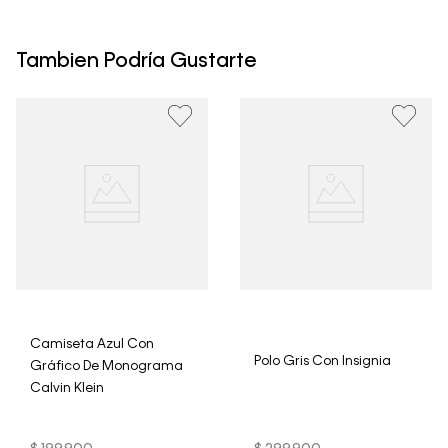
• Todos los artículos comprados en la tienda online de
Calvin Klein Colombia se pueden devolver y cambiar en
un período de 30 días calendario tras la recepción.
Tambien Podría Gustarte
• Por higiene y para garantizar el bienestar de nuestros
clientes, no aceptamos devoluciones en ropa interior y
trajes de baño..
Camiseta Azul Con
Polo Gris Con Insignia
Gráfico De Monograma
Calvin Klein