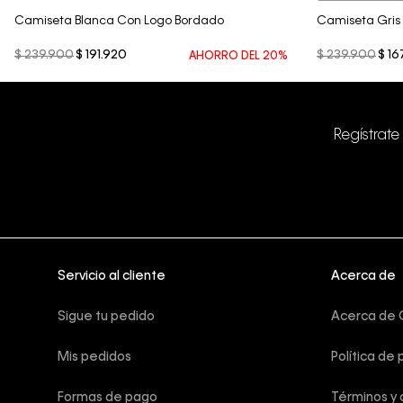
Camiseta Blanca Con Logo Bordado
Camiseta Gris
$
239
.
900
$
191
.
920
$
239
.
900
$
16
AHORRO DEL
20%
Regístrate
Servicio al cliente
Acerca de
Sigue tu pedido
Acerca de C
Mis pedidos
Política de 
Formas de pago
Términos y 