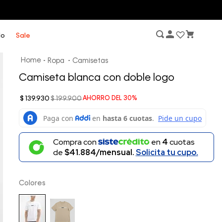
lo
Sale
Ropa
Camisetas
Camiseta blanca con doble logo
$
139
.
930
$
199
.
900
AHORRO DEL
30%
Compra con
en
4
cuotas
de
$41.884/mensual.
Solicita tu cupo.
Colores