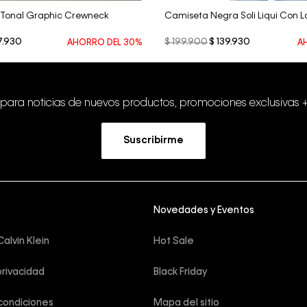
 Tonal Graphic Crewneck
Camiseta Negra Soli Liqui Con 
7
.
930
$
199
.
900
$
139
.
930
AHORRO DEL
30%
A
 para noticias de nuevos productos, promociones exclusivas 
Suscribirme
Novedades y Eventos
alvin Klein
Hot Sale
privacidad
Black Friday
condiciones
Mapa del sitio