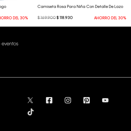
Logo
Camiseta Rosa Para Niña Con Detalle De Lazo
$
169
.
900
$
118
.
930
HORRO DEL
30%
AHORRO DEL
30%
+ eventos
Conectar
Aceptamos