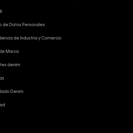
i
o de Datos Personales
encia de Industria y Comercio
 de Marca
rtes denim
las
idado Denim
dad