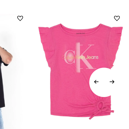
• Todos los artículos comprados en la tienda
online de Calvin Klein Colombia se pueden
devolver y cambiar en un período de 30 días
calendario tras la recepción.
• Por higiene y para garantizar el bienestar de
nuestros clientes, no aceptamos
devoluciones en ropa interior y trajes de
baño..
Vista Rápida