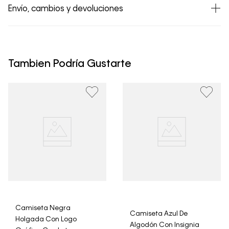
Envío, cambios y devoluciones
• Todos los artículos comprados en la tienda online de
Calvin Klein Colombia se pueden devolver y cambiar en
un período de 30 días calendario tras la recepción.
Tambien Podría Gustarte
• Por higiene y para garantizar el bienestar de nuestros
clientes, no aceptamos devoluciones en ropa interior y
trajes de baño..
Camiseta Negra
Camiseta Azul De
Holgada Con Logo
Algodón Con Insignia