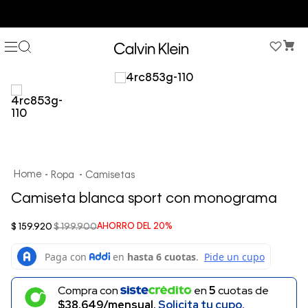
COMPRA AHORA Y PAGA DESPUÉS CON ADDI O SISTECREDITO
Ropa
Camisetas
Camiseta blanca sport con monograma
$
159
.
920
$
199
.
900
AHORRO DEL
20%
Compra con
en
5
cuotas de
$38.649/mensual.
Solicita tu cupo.