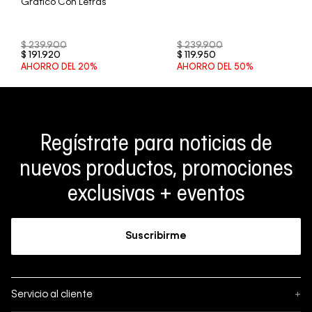
Gráfico Con Letras
$
239
.
900
$
239
.
900
$
191
.
920
$
119
.
950
AHORRO DEL
20%
AHORRO DEL
50%
Regístrate para noticias de
nuevos productos, promociones
exclusivas + eventos
Suscribirme
Servicio al cliente
+