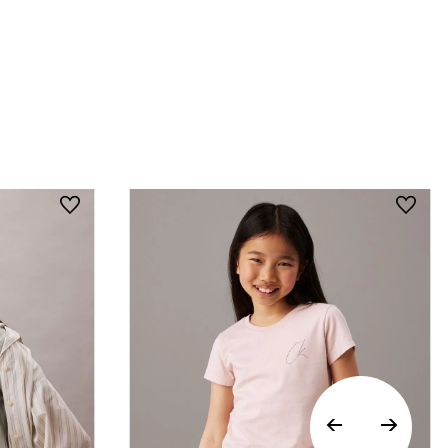
calendario tras la recepción.
• Por higiene y para garantizar el bienestar de
nuestros clientes, no aceptamos
devoluciones en ropa interior y trajes de
baño..