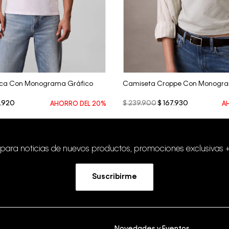
Vista Rápida
Vista Rápida
nca Con Monograma Gráfico
Camiseta Croppe Con Monogr
.
920
$
239
.
900
$
167
.
930
AHORRO DEL
20%
A
 para noticias de nuevos productos, promociones exclusivas 
Suscribirme