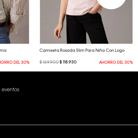
Vista Rápida
ama
Camiseta Rosada Slim Para Niña Con Logo
$
169
.
900
$
118
.
930
HORRO DEL
30%
AHORRO DEL
30%
+ eventos
Conectar