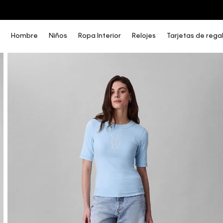
COMPRA AHORA Y PAGA DESPUÉS CON ADDI O SISTECREDITO
Hombre
Niños
Ropa Interior
Relojes
Tarjetas de rega