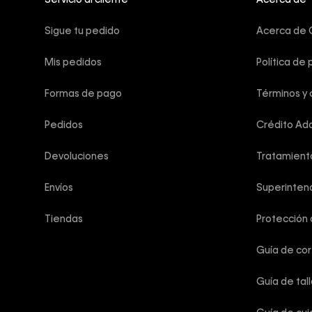
Servicio al cliente
Acerca de
Sigue tu pedido
Acerca de C
Mis pedidos
Política de 
Formas de pago
Términos y 
Pedidos
Crédito Add
Devoluciones
Tratamient
Envíos
Superintend
Tiendas
Protección
Guía de co
Guía de tal