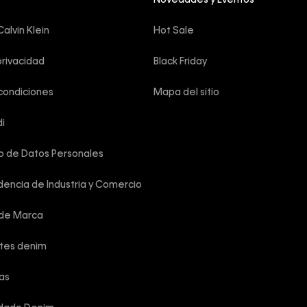
Novedades y Eventos
alvin Klein
Hot Sale
privacidad
Black Friday
condiciones
Mapa del sitio
i
o de Datos Personales
encia de Industria y Comercio
 de Marca
rtes denim
las