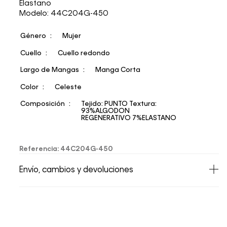
Elastano
Modelo: 44C204G-450
Género
Mujer
Cuello
Cuello redondo
Largo de Mangas
Manga Corta
Color
Celeste
Composición
Tejido: PUNTO Textura:
93%ALGODON
REGENERATIVO 7%ELASTANO
Referencia
:
44C204G-450
Envío, cambios y devoluciones
• Todos los artículos comprados en la tienda
online de Calvin Klein Colombia se pueden
devolver y cambiar en un período de 30 días