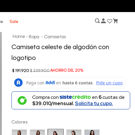
lo
Sale
Ropa
Camisetas
Camiseta celeste de algodón con
logotipo
$
191
.
920
$
239
.
900
AHORRO DEL
20%
Compra con
en
6
cuotas de
$39.010/mensual.
Solicita tu cupo.
Colores