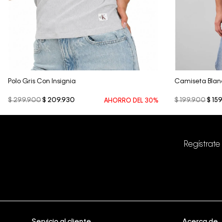
Vista Rápida
Polo Gris Con Insignia
Camiseta Bla
$
299
.
900
$
209
.
930
$
199
.
900
$
159
AHORRO DEL
30%
Regístrate