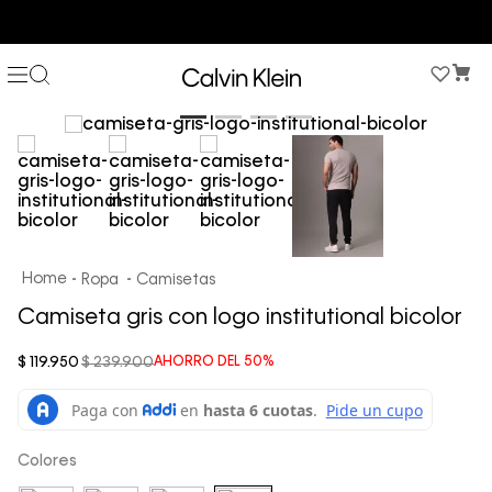
COMPRA AHORA Y PAGA DESPUÉS CON ADDI O SISTECREDITO
Ropa
Camisetas
Camiseta gris con logo institutional bicolor
$
119
.
950
$
239
.
900
AHORRO DEL
50%
Colores