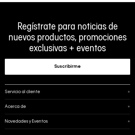
Regístrate para noticias de
nuevos productos, promociones
exclusivas + eventos
Suscribirme
Servicio al cliente
+
Sigue tu pedido
Acerca de
+
Mis pedidos
Acerca de Calvin Klein
Novedades y Eventos
+
Formas de pago
Política de privacidad
Hot Sale
Pedidos