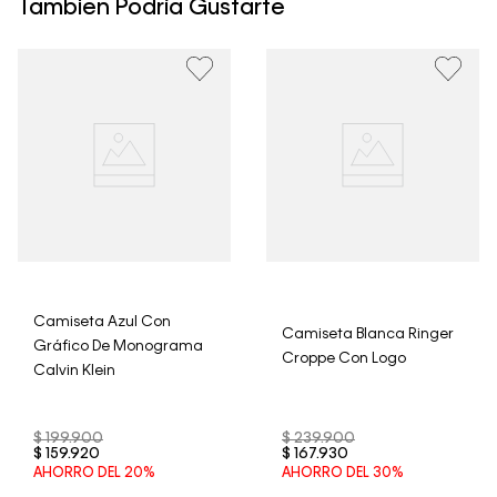
un período de 30 días calendario tras la recepción.
Tambien Podría Gustarte
• Por higiene y para garantizar el bienestar de nuestros
clientes, no aceptamos devoluciones en ropa interior y
trajes de baño..
Camiseta Azul Con
Camiseta Blanca Ringer
Gráfico De Monograma
Croppe Con Logo
Calvin Klein
$
199
.
900
$
239
.
900
$
159
.
920
$
167
.
930
AHORRO DEL
20%
AHORRO DEL
30%