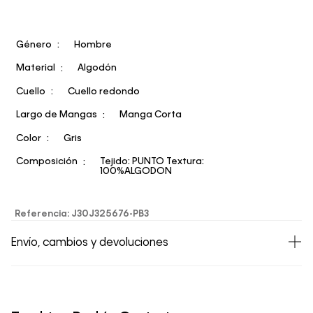
Género
Hombre
Material
Algodón
Cuello
Cuello redondo
Largo de Mangas
Manga Corta
Color
Gris
Composición
Tejido: PUNTO Textura:
100%ALGODON
Referencia
:
J30J325676-PB3
Envío, cambios y devoluciones
• Todos los artículos comprados en la tienda online de
Calvin Klein Colombia se pueden devolver y cambiar en