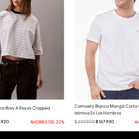
Vista Rápida
Vista Rápida
Camiseta Blanca Manga Corta 
ca Boxy A Rayas Cropped
Istintiva En Los Hombros
.
920
$
239
.
900
$
167
.
930
AHORRO DEL
20%
A