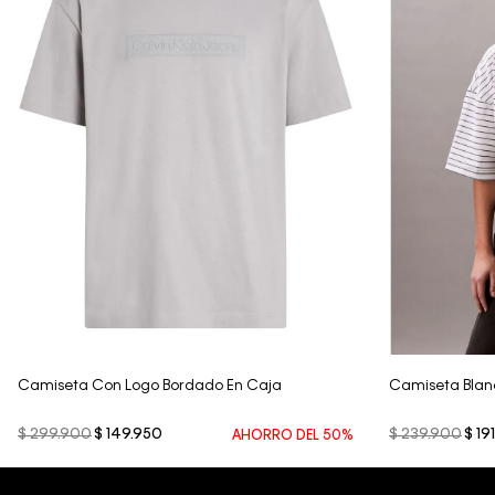
Vista Rápida
Camiseta Con Logo Bordado En Caja
Camiseta Blan
$
299
.
900
$
149
.
950
$
239
.
900
$
191
AHORRO DEL
50%