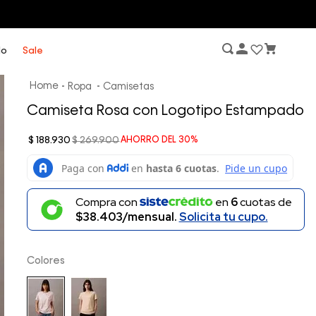
lo
Sale
Ropa
Camisetas
Camiseta Rosa con Logotipo Estampado
$
188
.
930
$
269
.
900
AHORRO DEL
30%
Compra con
en
6
cuotas de
$38.403/mensual.
Solicita tu cupo.
Colores