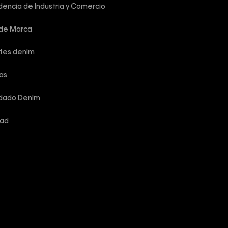
encia de Industria y Comercio
 de Marca
rtes denim
las
idado Denim
dad
reservados.