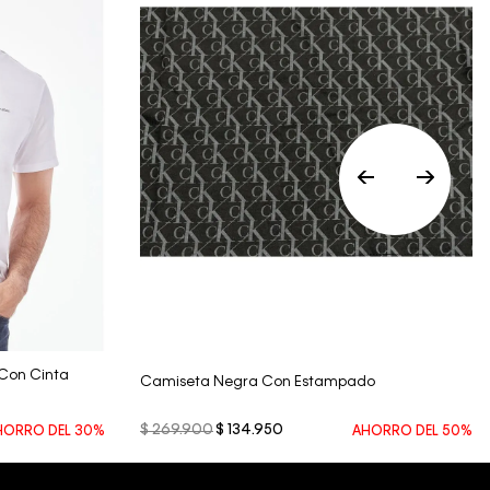
nuestros clientes, no aceptamos
devoluciones en ropa interior y trajes de
baño..
Vista Rápida
Con Cinta
Camiseta Negra Con Estampado
$
269
.
900
$
134
.
950
HORRO DEL
30%
AHORRO DEL
50%