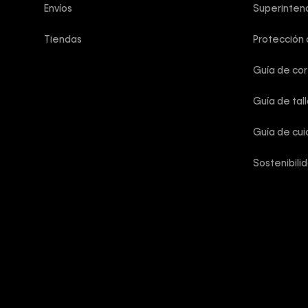
Envíos
Superintend
Tiendas
Protección
Guía de co
Guía de tal
Guía de cu
Sostenibili
Calvin Klein
Copyright © 2025 Calvin Klein Colombia ®. Todos los derechos 