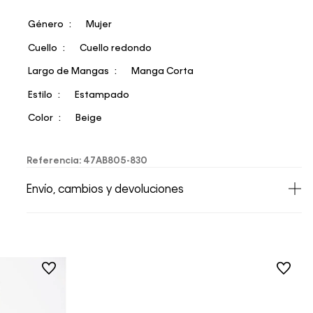
Género
Mujer
Cuello
Cuello redondo
Largo de Mangas
Manga Corta
Estilo
Estampado
Color
Beige
Referencia
:
47AB805-830
Envío, cambios y devoluciones
• Todos los artículos comprados en la tienda
online de Calvin Klein Colombia se pueden
devolver y cambiar en un período de 30 días
calendario tras la recepción.
• Por higiene y para garantizar el bienestar de