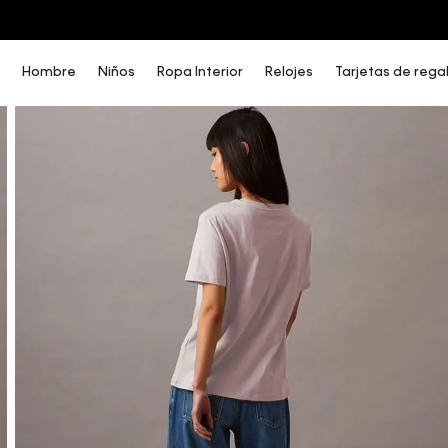
COMPRA AHORA Y PAGA DESPUÉS CON ADDI O SISTECREDITO
Hombre
Niños
Ropa Interior
Relojes
Tarjetas de rega