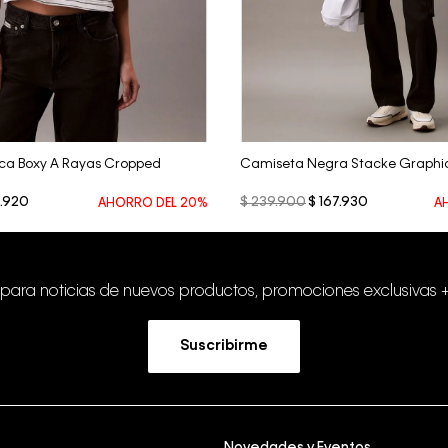
Vista Rápida
Vista Rápida
ca Boxy A Rayas Cropped
Camiseta Negra Stacke Graphi
.
920
$
239
.
900
$
167
.
930
AHORRO DEL
20%
A
 para noticias de nuevos productos, promociones exclusivas 
Suscribirme