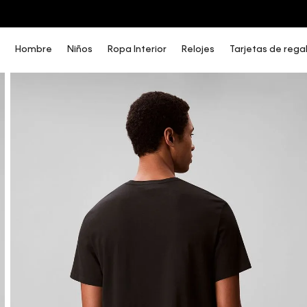
COMPRA AHORA Y PAGA DESPUÉS CON ADDI O SISTECREDITO
Hombre
Niños
Ropa Interior
Relojes
Tarjetas de rega