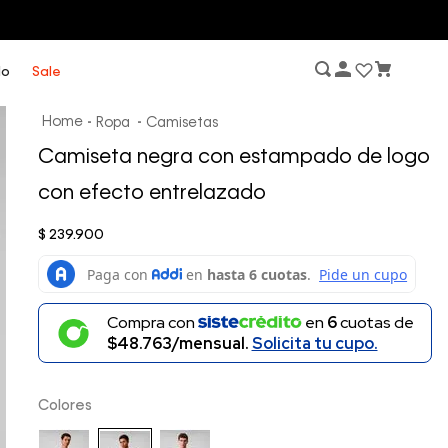
lo
Sale
Ropa
Camisetas
Camiseta negra con estampado de logo
con efecto entrelazado
$
239
.
900
Compra con
en
6
cuotas de
$48.763/mensual.
Solicita tu cupo.
Colores