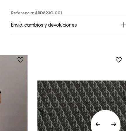
Referencia
:
4RD823G-001
Envío, cambios y devoluciones
• Todos los artículos comprados en la tienda
online de Calvin Klein Colombia se pueden
devolver y cambiar en un período de 30 días
calendario tras la recepción.
• Por higiene y para garantizar el bienestar de
nuestros clientes, no aceptamos
devoluciones en ropa interior y trajes de
baño..