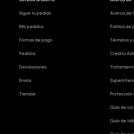
Servicio al cliente
Acerca de
Sigue tu pedido
Acerca de C
Mis pedidos
Política de 
Formas de pago
Términos y 
Pedidos
Crédito Add
Devoluciones
Tratamient
Envíos
Superintend
Tiendas
Protección
Guía de co
Guía de tal