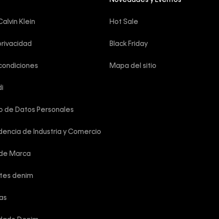
Novedades y Eventos
alvin Klein
Hot Sale
privacidad
Black Friday
condiciones
Mapa del sitio
i
o de Datos Personales
encia de Industria y Comercio
 de Marca
rtes denim
las