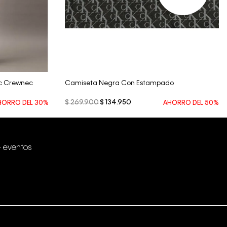
Vista Rápida
c Crewnec
Camiseta Negra Con Estampado
$
269
.
900
$
134
.
950
HORRO DEL
30%
AHORRO DEL
50%
+ eventos
Conectar