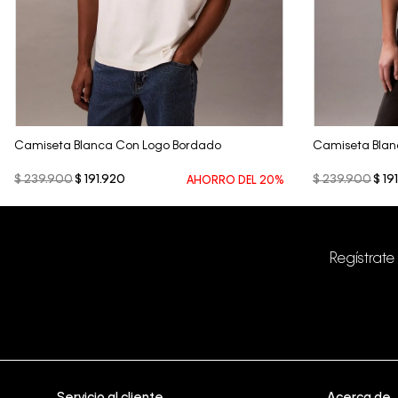
Vista Rápida
Camiseta Blanca Con Logo Bordado
Camiseta Blan
$
239
.
900
$
191
.
920
$
239
.
900
$
191
AHORRO DEL
20%
Regístrate