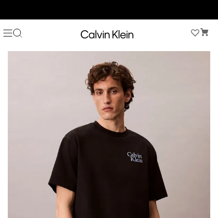
COMPRA AHORA Y PAGA DESPUÉS CON ADDI O SISTECREDITO