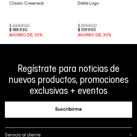
Classic Crewneck
Doble Logo
$
269
.
900
$
199
.
900
$
188
.
930
$
139
.
930
AHORRO DEL
30%
AHORRO DEL
30%
Regístrate para noticias de
nuevos productos, promociones
exclusivas + eventos
Suscribirme
Servicio al cliente
+