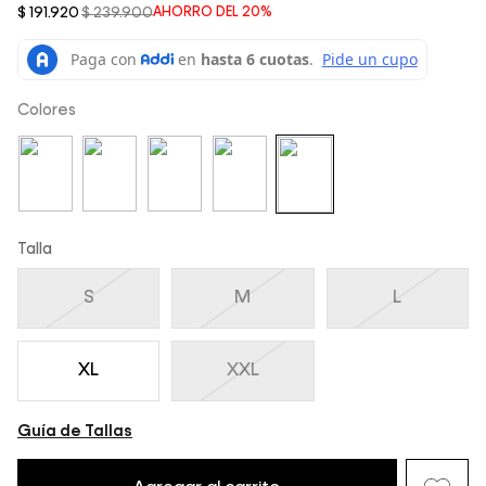
$
191
.
920
$
239
.
900
AHORRO DEL
20%
Colores
Talla
S
M
L
XL
XXL
Guía de Tallas