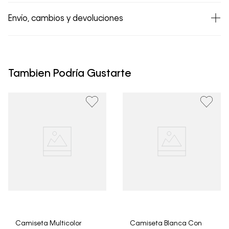
Envío, cambios y devoluciones
• Todos los artículos comprados en la tienda online de
Calvin Klein Colombia se pueden devolver y cambiar en
un período de 30 días calendario tras la recepción.
Tambien Podría Gustarte
• Por higiene y para garantizar el bienestar de nuestros
clientes, no aceptamos devoluciones en ropa interior y
trajes de baño..
Camiseta Multicolor
Camiseta Blanca Con