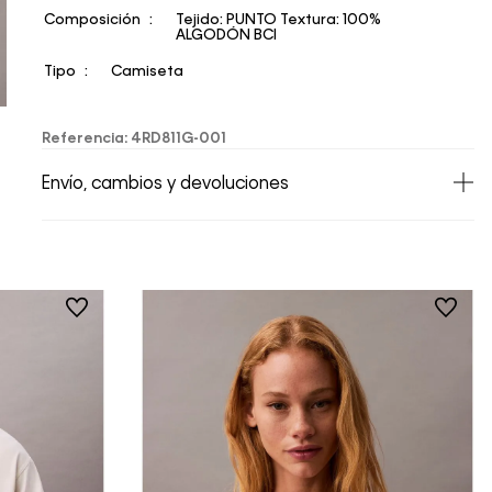
Composición
Tejido: PUNTO Textura: 100%
ALGODÓN BCI
Tipo
Camiseta
Referencia
:
4RD811G-001
Envío, cambios y devoluciones
• Todos los artículos comprados en la tienda
online de Calvin Klein Colombia se pueden
devolver y cambiar en un período de 30 días
calendario tras la recepción.
• Por higiene y para garantizar el bienestar de
nuestros clientes, no aceptamos
devoluciones en ropa interior y trajes de
baño..