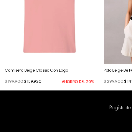
Vista Rápida
Camiseta Beige Classic Con Logo
Polo Beige De P
$
199
.
900
$
159
.
920
$
299
.
900
$
14
AHORRO DEL
20%
Regístrate