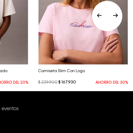
Vista Rápida
dado
Camiseta Slim Con Logo
$
239
.
900
$
167
.
930
HORRO DEL
20%
AHORRO DEL
30%
+ eventos