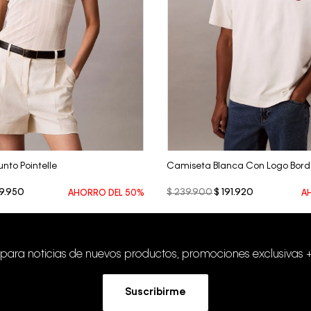
Vista Rápida
Vista Rápida
unto Pointelle
Camiseta Blanca Con Logo Bor
9
.
950
$
239
.
900
$
191
.
920
AHORRO DEL
50%
A
 para noticias de nuevos productos, promociones exclusivas 
Suscribirme