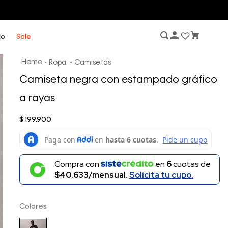
lo
Sale
Ropa
Camisetas
Camiseta negra con estampado gráfico
a rayas
$
199
.
900
Compra con
en
6
cuotas de
$40.633/mensual.
Solicita tu cupo.
Colores