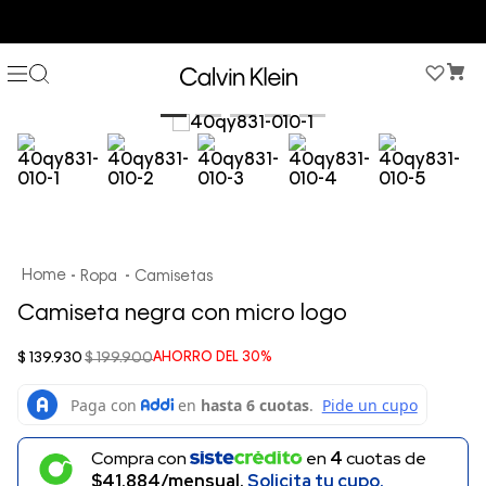
COMPRA AHORA Y PAGA DESPUÉS CON ADDI O SISTECREDITO
Ropa
Camisetas
Camiseta negra con micro logo
$
139
.
930
$
199
.
900
AHORRO DEL
30%
Compra con
en
4
cuotas de
$41.884/mensual.
Solicita tu cupo.