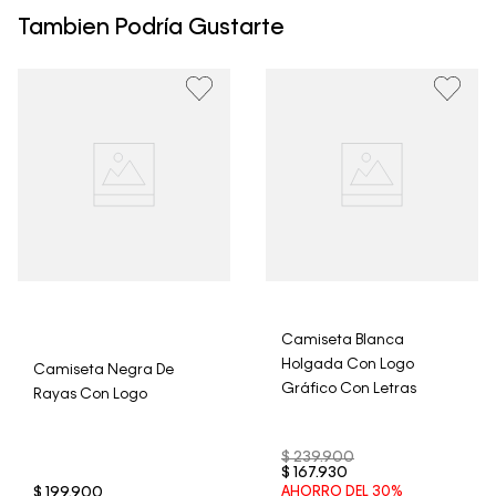
un período de 30 días calendario tras la recepción.
Tambien Podría Gustarte
• Por higiene y para garantizar el bienestar de nuestros
clientes, no aceptamos devoluciones en ropa interior y
trajes de baño..
Camiseta Blanca
Holgada Con Logo
Camiseta Negra De
Gráfico Con Letras
Rayas Con Logo
$
239
.
900
$
167
.
930
$
199
.
900
AHORRO DEL
30%