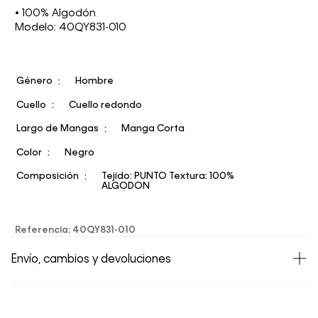
• 100% Algodón
Modelo: 40QY831-010
Género
Hombre
Cuello
Cuello redondo
Largo de Mangas
Manga Corta
Color
Negro
Composición
Tejido: PUNTO Textura: 100%
ALGODON
Referencia
:
40QY831-010
Envío, cambios y devoluciones
• Todos los artículos comprados en la tienda online de
Calvin Klein Colombia se pueden devolver y cambiar en