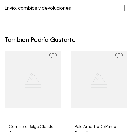
Envío, cambios y devoluciones
• Todos los artículos comprados en la tienda online de
Calvin Klein Colombia se pueden devolver y cambiar en
un período de 30 días calendario tras la recepción.
Tambien Podría Gustarte
• Por higiene y para garantizar el bienestar de nuestros
clientes, no aceptamos devoluciones en ropa interior y
trajes de baño..
Camiseta Beige Classic
Polo Amarillo De Punto