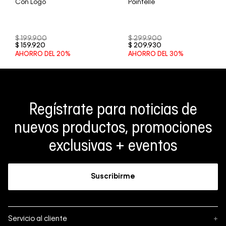
Con Logo
Pointelle
$
199
.
900
$
299
.
900
$
159
.
920
$
209
.
930
AHORRO DEL
20%
AHORRO DEL
30%
Regístrate para noticias de
nuevos productos, promociones
exclusivas + eventos
Suscribirme
Servicio al cliente
+