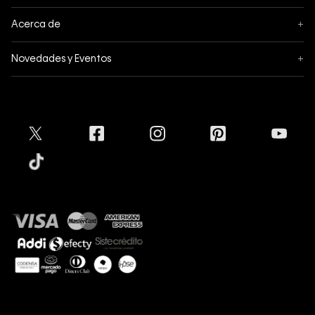
Sigue tu pedido
Acerca de
+
Mis pedidos
Acerca de Calvin Klein
Novedades y Eventos
+
Formas de pago
Política de privacidad
Hot Sale
Pedidos
Términos y condiciones
Conectar
Black Friday
Devoluciones
Crédito Addi
Cyber Lunes
Envíos
Tratamiento de Datos Personales
Mapa del sitio
Tiendas
Superintendencia de Industria y Comercio
Aceptamos
Protección de Marca
Guía de tallas
Guía de cuidado Denim
Sostenibilidad
Calvin Klein