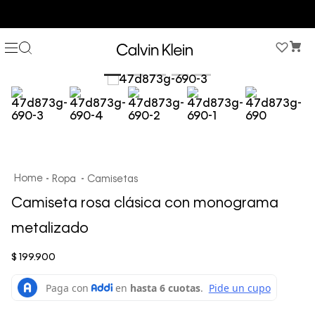
COMPRA AHORA Y PAGA DESPUÉS CON ADDI O SISTECREDITO
Ropa
Camisetas
Camiseta rosa clásica con monograma
metalizado
$
199
.
900