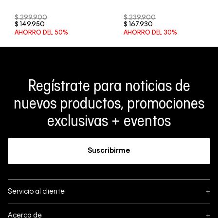
$
299
.
900
$
239
.
900
$
149
.
950
$
167
.
930
AHORRO DEL
50%
AHORRO DEL
30%
Regístrate para noticias de
nuevos productos, promociones
exclusivas + eventos
Suscribirme
Servicio al cliente
+
Sigue tu pedido
Acerca de
+