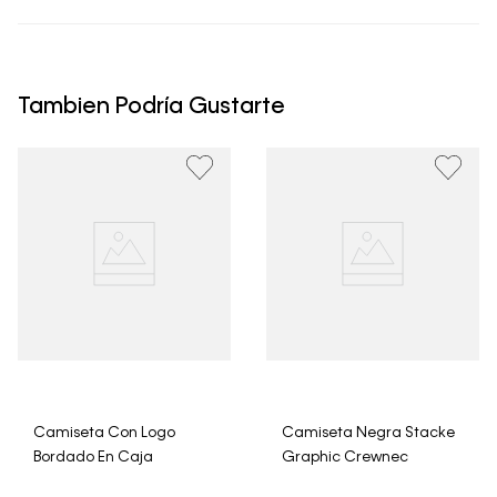
• Todos los artículos comprados en la tienda online de
Calvin Klein Colombia se pueden devolver y cambiar en
un período de 30 días calendario tras la recepción.
Tambien Podría Gustarte
• Por higiene y para garantizar el bienestar de nuestros
clientes, no aceptamos devoluciones en ropa interior y
trajes de baño..
Camiseta Con Logo
Camiseta Negra Stacke
Bordado En Caja
Graphic Crewnec