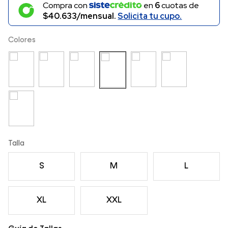
Compra con
en
6
cuotas de
$40.633/mensual.
Solicita tu cupo.
Colores
Talla
S
M
L
XL
XXL