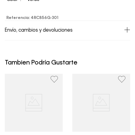
Referencia
:
4RC856G-301
Envío, cambios y devoluciones
• Todos los artículos comprados en la tienda online de
Calvin Klein Colombia se pueden devolver y cambiar en
un período de 30 días calendario tras la recepción.
Tambien Podría Gustarte
• Por higiene y para garantizar el bienestar de nuestros
clientes, no aceptamos devoluciones en ropa interior y
trajes de baño..