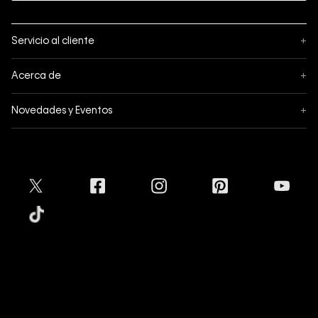
Servicio al cliente
+
Sigue tu pedido
Acerca de
+
Mis pedidos
Acerca de Calvin Klein
Novedades y Eventos
+
Formas de pago
Política de privacidad
Hot Sale
Pedidos
Términos y condiciones
Conectar
Black Friday
Devoluciones
Crédito Addi
Cyber Lunes
Envíos
Tratamiento de Datos Personales
Mapa del sitio
Tiendas
Superintendencia de Industria y Comercio
Aceptamos
Protección de Marca
Guía de tallas
Calvin Klein
Guía de cuidado Denim