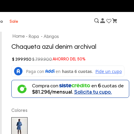
lo
Sale
Ropa
Abrigos
Chaqueta azul denim archival
$
399
.
950
$
799
.
900
AHORRO DEL
50%
Compra con
en
6
cuotas de
$81.296/mensual.
Solicita tu cupo.
Colores