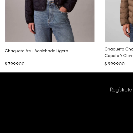
Vista Rápida
Chaqueta Choc
Chaqueta Azul Acolchada Ligera
Capota Y Cier
$
799
.
900
$
999
.
900
Regístrate