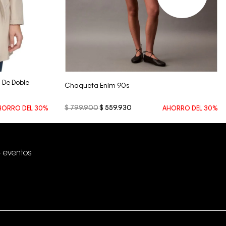
Vista Rápida
 De Doble
Chaqueta Enim 90s
$
799
.
900
$
559
.
930
HORRO DEL
30%
AHORRO DEL
30%
+ eventos