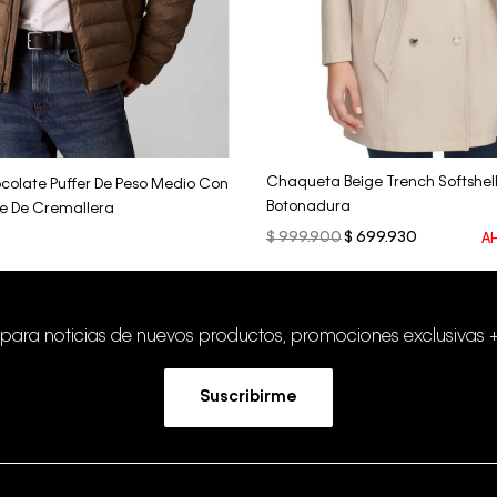
Vista Rápida
Vista Rápida
Chaqueta Beige Trench Softshell
olate Puffer De Peso Medio Con
Botonadura
re De Cremallera
$
999
.
900
$
699
.
930
A
 para noticias de nuevos productos, promociones exclusivas 
Suscribirme