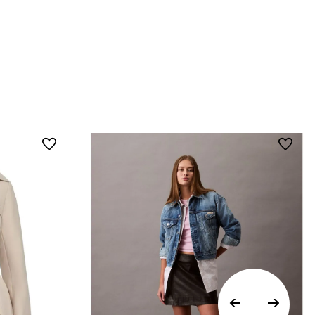
• Por higiene y para garantizar el bienestar de
nuestros clientes, no aceptamos
devoluciones en ropa interior y trajes de
baño..