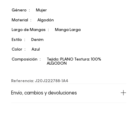
Género
Mujer
Material
Algodón
Largo de Mangas
Manga Larga
Estilo
Denim
Color
Azul
Composición
Tejido: PLANO Textura: 100%
ALGODON
Referencia
:
J20J222788-1A4
Envío, cambios y devoluciones
• Todos los artículos comprados en la tienda
online de Calvin Klein Colombia se pueden
devolver y cambiar en un período de 30 días
calendario tras la recepción.