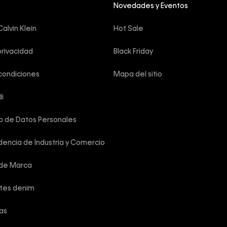
Novedades y Eventos
alvin Klein
Hot Sale
privacidad
Black Friday
condiciones
Mapa del sitio
i
o de Datos Personales
encia de Industria y Comercio
 de Marca
rtes denim
las