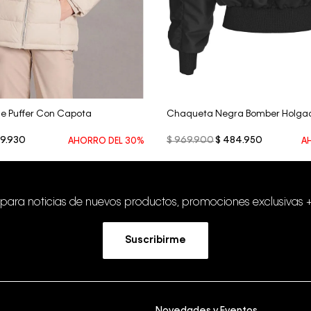
Vista Rápida
Vista Rápida
e Puffer Con Capota
Chaqueta Negra Bomber Holgad
9
.
930
$
969
.
900
$
484
.
950
AHORRO DEL
30%
A
 para noticias de nuevos productos, promociones exclusivas 
Suscribirme