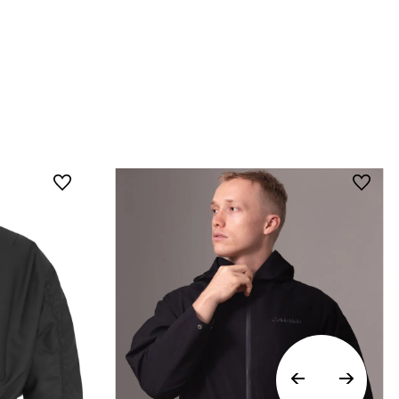
baño..