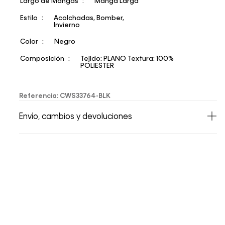
Largo de Mangas
Manga Larga
Estilo
Acolchadas, Bomber,
Invierno
Color
Negro
Composición
Tejido: PLANO Textura: 100%
POLIESTER
Referencia
:
CWS33764-BLK
Envío, cambios y devoluciones
• Todos los artículos comprados en la tienda
online de Calvin Klein Colombia se pueden
devolver y cambiar en un período de 30 días
calendario tras la recepción.
• Por higiene y para garantizar el bienestar de
nuestros clientes, no aceptamos
devoluciones en ropa interior y trajes de