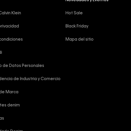
Novedades y Eventos
alvin Klein
Hot Sale
privacidad
Black Friday
condiciones
Mapa del sitio
i
o de Datos Personales
encia de Industria y Comercio
 de Marca
rtes denim
las