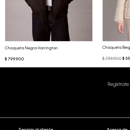
Vista Rápida
Chaqueta Beig
Chaqueta Negra Harrington
$
799
.
900
$
55
$
799
.
900
Regístrate