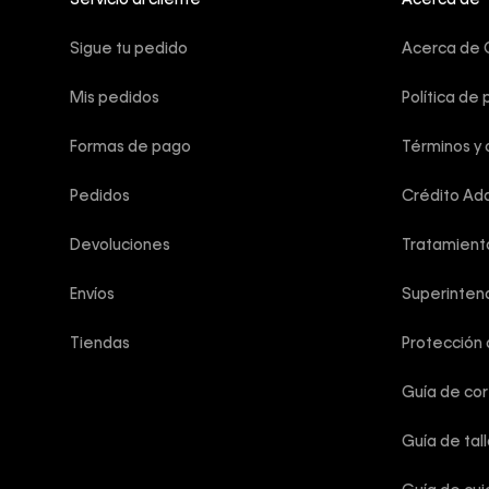
Servicio al cliente
Acerca de
Sigue tu pedido
Acerca de C
Mis pedidos
Política de 
Formas de pago
Términos y 
Pedidos
Crédito Add
Devoluciones
Tratamient
Envíos
Superintend
Tiendas
Protección
Guía de co
Guía de tal