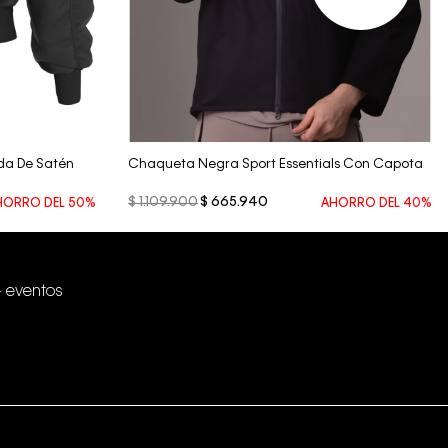
Vista Rápida
a De Satén
Chaqueta Negra Sport Essentials Con Capota
$
1
.
109
.
900
$
665
.
940
HORRO DEL
50%
AHORRO DEL
40%
+ eventos
Conectar