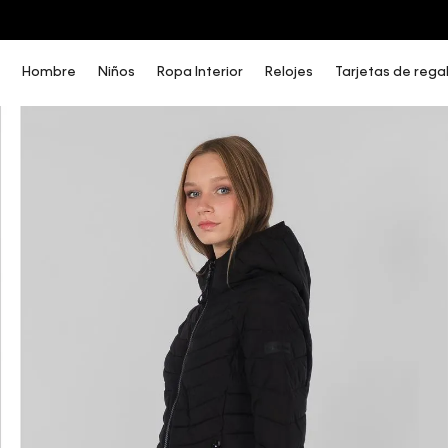
COMPRA AHORA Y PAGA DESPUÉS CON ADDI O SISTECREDITO
Hombre
Niños
Ropa Interior
Relojes
Tarjetas de rega