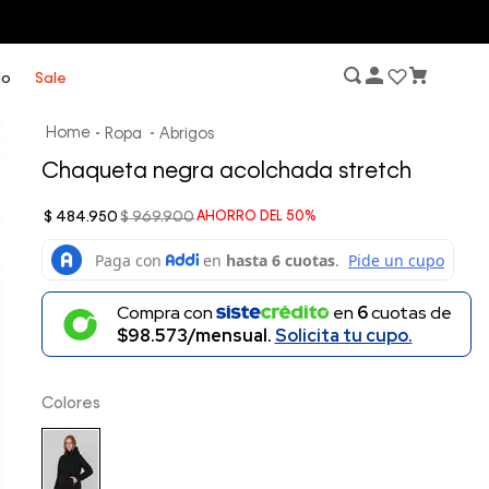
lo
Sale
Ropa
Abrigos
Chaqueta negra acolchada stretch
$
484
.
950
$
969
.
900
AHORRO DEL
50%
Compra con
en
6
cuotas de
$98.573/mensual.
Solicita tu cupo.
Colores