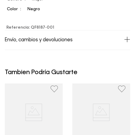
Color
Negro
Referencia
:
QF8187-001
Envío, cambios y devoluciones
• Todos los artículos comprados en la tienda online de
Calvin Klein Colombia se pueden devolver y cambiar en
un período de 30 días calendario tras la recepción.
Tambien Podría Gustarte
• Por higiene y para garantizar el bienestar de nuestros
clientes, no aceptamos devoluciones en ropa interior y
trajes de baño..