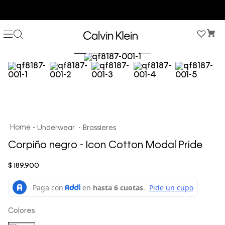
COMPRA AHORA Y PAGA DESPUÉS CON ADDI O SISTECREDITO
Underwear
Brassieres
Corpiño negro - Icon Cotton Modal Pride
$
189
.
900
Colores