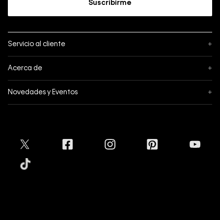
Suscribirme
Servicio al cliente
+
Sigue tu pedido
Acerca de
+
Mis pedidos
Acerca de Calvin Klein
Novedades y Eventos
+
Formas de pago
Política de privacidad
Hot Sale
Pedidos
Términos y condiciones
Conectar
Black Friday
Devoluciones
Crédito Addi
Cyber Lunes
Envíos
Tratamiento de Datos Personales
Mapa del sitio
Tiendas
Superintendencia de Industria y Comercio
Aceptamos
Protección de Marca
Guía de tallas