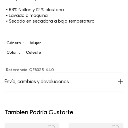
• 88% Nailon y 12 % elastano
• Lavado a máquina
• Secado en secadora a baja temperatura
Género
Mujer
Color
Celeste
Referencia
:
QF8325-440
Envío, cambios y devoluciones
• Todos los artículos comprados en la tienda online de
Calvin Klein Colombia se pueden devolver y cambiar en
un período de 30 días calendario tras la recepción.
Tambien Podría Gustarte
• Por higiene y para garantizar el bienestar de nuestros