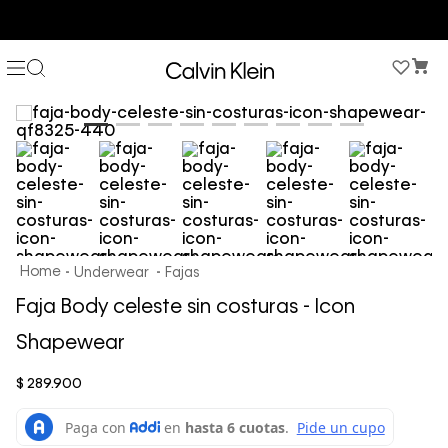
COMPRA AHORA Y PAGA DESPUÉS CON ADDI O SISTECREDITO
Underwear
Fajas
Faja Body celeste sin costuras - Icon
Shapewear
$
289
.
900