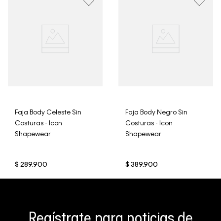
clientes, no aceptamos devoluciones en ropa interior y
trajes de baño..
Faja Body Celeste Sin
Faja Body Negro Sin
Costuras - Icon
Costuras - Icon
Shapewear
Shapewear
$
289
.
900
$
389
.
900
Regístrate para noticias de