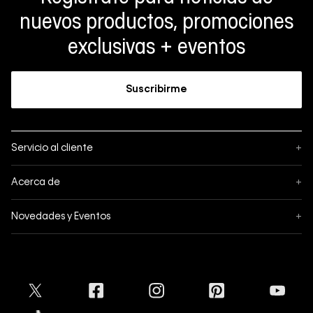
nuevos productos, promociones
exclusivas + eventos
Suscribirme
Servicio al cliente
+
Sigue tu pedido
Acerca de
+
Mis pedidos
Acerca de Calvin Klein
Novedades y Eventos
+
Formas de pago
Política de privacidad
Hot Sale
Pedidos
Términos y condiciones
Conectar
Black Friday
Devoluciones
Crédito Addi
Cyber Lunes
Envíos
Tratamiento de Datos Personales