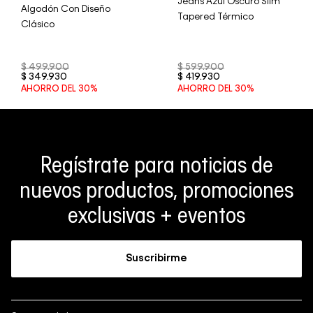
Jeans Azul Oscuro Slim
Algodón Con Diseño
Tapered Térmico
Clásico
$
499
.
900
$
599
.
900
$
349
.
930
$
419
.
930
AHORRO DEL
30%
AHORRO DEL
30%
Regístrate para noticias de
nuevos productos, promociones
exclusivas + eventos
Suscribirme