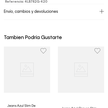
Referencia
:
4LB782G-420
Envío, cambios y devoluciones
• Todos los artículos comprados en la tienda online de
Calvin Klein Colombia se pueden devolver y cambiar en
un período de 30 días calendario tras la recepción.
Tambien Podría Gustarte
• Por higiene y para garantizar el bienestar de nuestros
clientes, no aceptamos devoluciones en ropa interior y
trajes de baño..
Jeans Azul Slim De