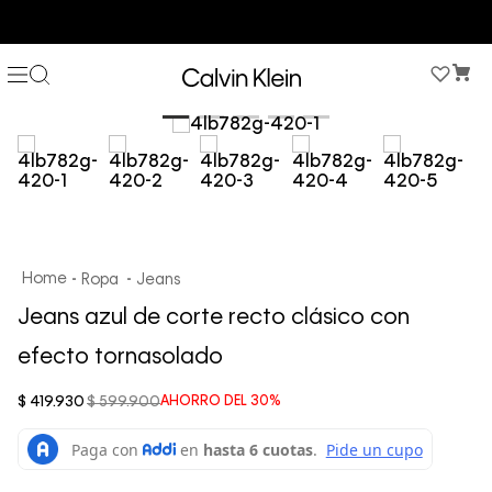
COMPRA AHORA Y PAGA DESPUÉS CON ADDI O SISTECREDITO
Ropa
Jeans
Jeans azul de corte recto clásico con
efecto tornasolado
$
419
.
930
$
599
.
900
AHORRO DEL
30%