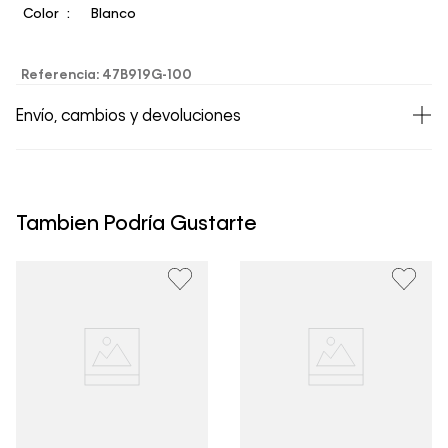
Color
Blanco
Referencia
:
47B919G-100
Envío, cambios y devoluciones
• Todos los artículos comprados en la tienda online de
Calvin Klein Colombia se pueden devolver y cambiar en
un período de 30 días calendario tras la recepción.
Tambien Podría Gustarte
• Por higiene y para garantizar el bienestar de nuestros
clientes, no aceptamos devoluciones en ropa interior y
trajes de baño..