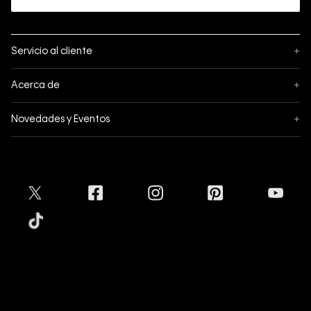
Servicio al cliente
+
Sigue tu pedido
Acerca de
+
Mis pedidos
Acerca de Calvin Klein
Novedades y Eventos
+
Formas de pago
Política de privacidad
Hot Sale
Pedidos
Términos y condiciones
Conectar
Black Friday
Devoluciones
Crédito Addi
Cyber Lunes
Envíos
Tratamiento de Datos Personales
Mapa del sitio
Tiendas
Superintendencia de Industria y Comercio
Aceptamos
Protección de Marca
Guía de tallas
Calvin Klein
Guía de cuidado Denim