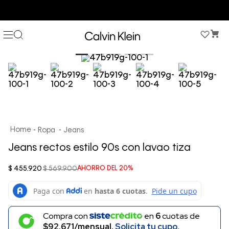
COMPRA AHORA Y PAGA DESPUÉS CON ADDI O SISTECREDITO
Ropa
Jeans
Jeans rectos estilo 90s con lavao tiza
$
455
.
920
$
569
.
900
AHORRO DEL
20%
Compra con
en
6
cuotas de
$92.671/mensual.
Solicita tu cupo.