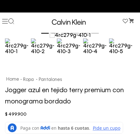
COMPRA AHORA Y PAGA DESPUÉS CON ADDI O SISTECREDITO
Ropa
Pantalones
Jogger azul en tejido terry premium con
monograma bordado
$
499
.
900