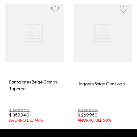
• Por higiene y para garantizar el bienestar de nuestros
clientes, no aceptamos devoluciones en ropa interior y
trajes de baño..
Pantalones Beige Chinos
Joggers Beige Con Logo
Tapered
$
599
.
900
$
539
.
900
$
359
.
940
$
269
.
950
AHORRO DEL
40%
AHORRO DEL
50%