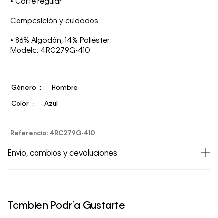
• Corte regular
Composición y cuidados
• 86% Algodón, 14% Poliéster
Modelo: 4RC279G-410
Género
Hombre
Color
Azul
Referencia
:
4RC279G-410
Envío, cambios y devoluciones
• Todos los artículos comprados en la tienda online de
Calvin Klein Colombia se pueden devolver y cambiar en
un período de 30 días calendario tras la recepción.
Tambien Podría Gustarte