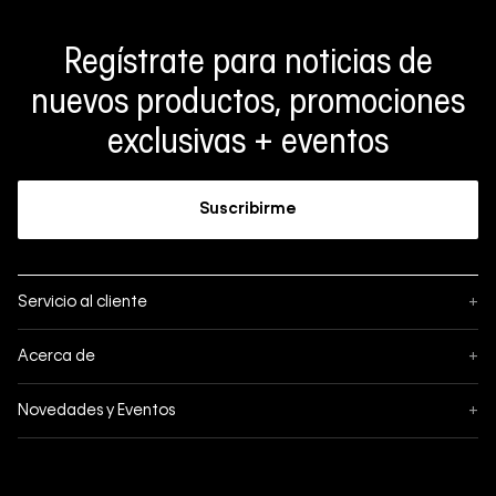
Regístrate para noticias de
nuevos productos, promociones
exclusivas + eventos
Suscribirme
Servicio al cliente
+
Sigue tu pedido
Acerca de
+
Mis pedidos
Acerca de Calvin Klein
Novedades y Eventos
+
Formas de pago
Política de privacidad
Hot Sale
Pedidos
Términos y condiciones
Conectar
Black Friday