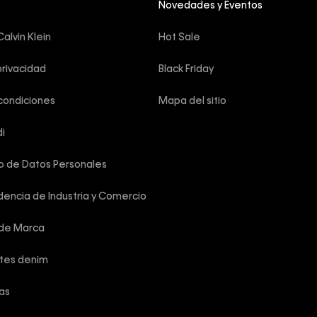
Novedades y Eventos
alvin Klein
Hot Sale
privacidad
Black Friday
condiciones
Mapa del sitio
i
o de Datos Personales
encia de Industria y Comercio
 de Marca
rtes denim
las