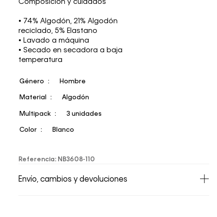
Composición y cuidados
• 74% Algodón, 21% Algodón
reciclado, 5% Elastano
• Lavado a máquina
• Secado en secadora a baja
temperatura
Género
Hombre
Material
Algodón
Multipack
3 unidades
Color
Blanco
Referencia
:
NB3608-110
Envío, cambios y devoluciones
• Todos los artículos comprados en la tienda