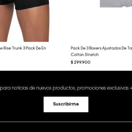
Vista Rápida
Vista Rápida
w Rise Trunk 3 Pack De En
Pack De 3 Boxers Ajustados De Tal
Cotton Stretch
$
299
.
900
 para noticias de nuevos productos, promociones exclusivas 
Suscribirme