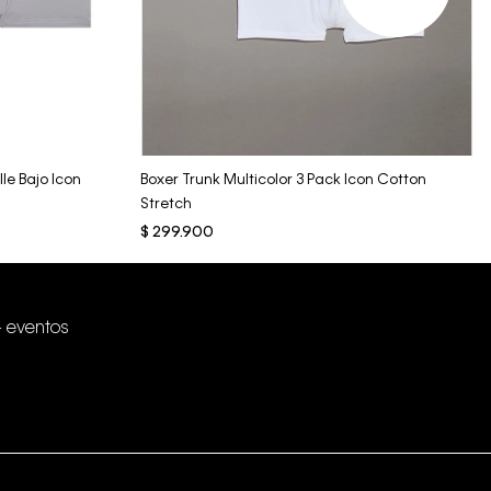
Vista Rápida
le Bajo Icon
Boxer Trunk Multicolor 3 Pack Icon Cotton
Stretch
$
299
.
900
+ eventos