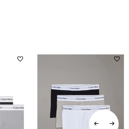
online de Calvin Klein Colombia se pueden
devolver y cambiar en un período de 30 días
calendario tras la recepción.
• Por higiene y para garantizar el bienestar de
nuestros clientes, no aceptamos
devoluciones en ropa interior y trajes de
baño..