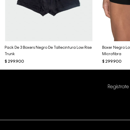
Vista Rápida
Pack De 3 Boxers Negro De Tallecintura Low Rise
Boxer Negro Lo
Trunk
Microfibra
$
299
.
900
$
299
.
900
Regístrate