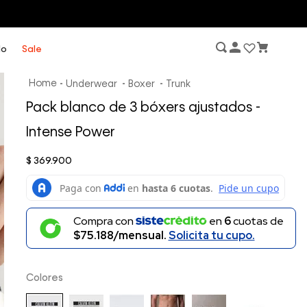
lo
Sale
Underwear
Boxer
Trunk
Pack blanco de 3 bóxers ajustados -
Intense Power
$
369
.
900
Compra con
en
6
cuotas de
$75.188/mensual.
Solicita tu cupo.
Colores