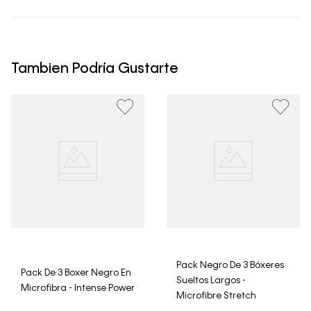
• Todos los artículos comprados en la tienda online de
Calvin Klein Colombia se pueden devolver y cambiar en
un período de 30 días calendario tras la recepción.
Tambien Podría Gustarte
• Por higiene y para garantizar el bienestar de nuestros
clientes, no aceptamos devoluciones en ropa interior y
trajes de baño..
Pack Negro De 3 Bóxeres
Pack De 3 Boxer Negro En
Sueltos Largos -
Microfibra - Intense Power
Microfibre Stretch