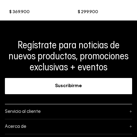
$
369
.
900
$
299
.
900
Regístrate para noticias de
nuevos productos, promociones
exclusivas + eventos
Suscribirme
Servicio al cliente
+
Sigue tu pedido
Acerca de
+
Mis pedidos