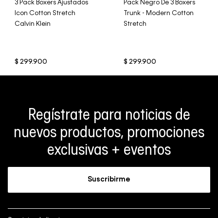
3 Pack Boxers Ajustados
Pack Negro De 3 Boxers
Icon Cotton Stretch
Trunk - Modern Cotton
Calvin Klein
Stretch
$
299
.
900
$
299
.
900
Regístrate para noticias de
nuevos productos, promociones
exclusivas + eventos
Suscribirme