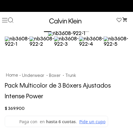
COMPRA AHORA Y PAGA DESPUÉS CON ADDI O SISTECREDITO
Underwear
Boxer
Trunk
Pack Multicolor de 3 Bóxers Ajustados
Intense Power
$
369
.
900