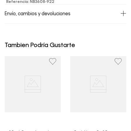
Referencia
:
NB3608-922
Envío, cambios y devoluciones
• Todos los artículos comprados en la tienda online de
Calvin Klein Colombia se pueden devolver y cambiar en
un período de 30 días calendario tras la recepción.
Tambien Podría Gustarte
• Por higiene y para garantizar el bienestar de nuestros
clientes, no aceptamos devoluciones en ropa interior y
trajes de baño..