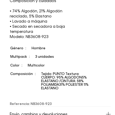
Composición y cuidados
• 74% Algodón, 21% Algodón
reciclado, 5% Elastano
• Lavado a máquina
• Secado en secadora a baja
temperatura
Modelo: NB3608-923
Género
Hombre
Multipack
3 unidades
Color
Multicolor
Composición
Tejido: PUNTO Textura:
CUERPO: 95% ALGODON5%
ELASTANO /CINTURA: 58%
POLIAMIDA31% POLIESTER 11%
ELASTANO
Referencia
:
NB3608-923
Envío, cambios y devoluciones