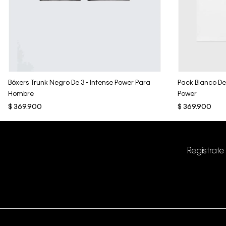
Vista Rápida
Bóxers Trunk Negro De 3 - Intense Power Para
Pack Blanco De 
Hombre
Power
$
369
.
900
$
369
.
900
Regístrate