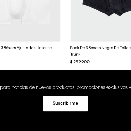
Vista Rápida
Vista Rápida
3 Bóxers Ajustados - Intense
Pack De 3 Boxers Negro De Tallec
Trunk
$
299
.
900
 para noticias de nuevos productos, promociones exclusivas 
Suscribirme