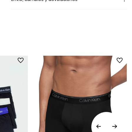
• Todos los artículos comprados en la tienda
online de Calvin Klein Colombia se pueden
devolver y cambiar en un período de 30 días
calendario tras la recepción.
• Por higiene y para garantizar el bienestar de
nuestros clientes, no aceptamos
devoluciones en ropa interior y trajes de
baño..