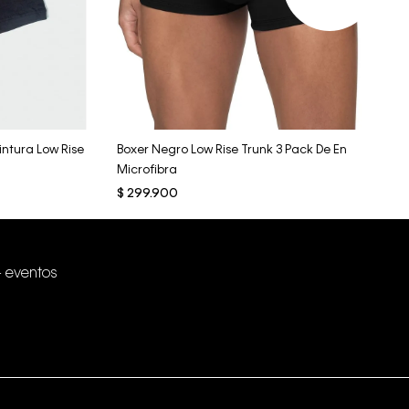
Vista Rápida
intura Low Rise
Boxer Negro Low Rise Trunk 3 Pack De En
Microfibra
$
299
.
900
+ eventos