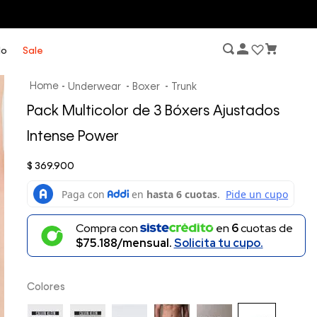
lo
Sale
Underwear
Boxer
Trunk
Pack Multicolor de 3 Bóxers Ajustados
Intense Power
$
369
.
900
Compra con
en
6
cuotas de
$75.188/mensual.
Solicita tu cupo.
Colores