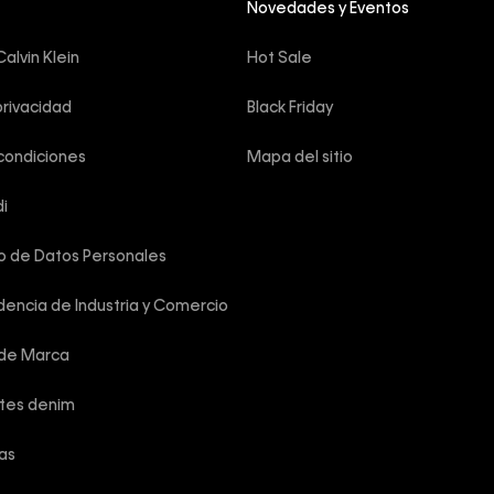
Novedades y Eventos
alvin Klein
Hot Sale
privacidad
Black Friday
condiciones
Mapa del sitio
i
o de Datos Personales
encia de Industria y Comercio
 de Marca
rtes denim
las