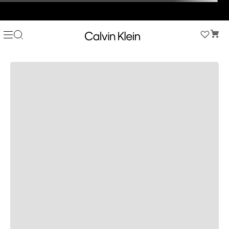
3 PANTIES X $189.900 EN ESTILOS SELECCIONADOS