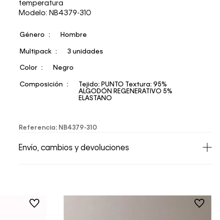
temperatura
Modelo: NB4379-310
Género
Hombre
Multipack
3 unidades
Color
Negro
Composición
Tejido: PUNTO Textura: 95%
ALGODÓN REGENERATIVO 5%
ELASTANO
Referencia
:
NB4379-310
Envío, cambios y devoluciones
• Todos los artículos comprados en la tienda
online de Calvin Klein Colombia se pueden
devolver y cambiar en un período de 30 días
calendario tras la recepción.