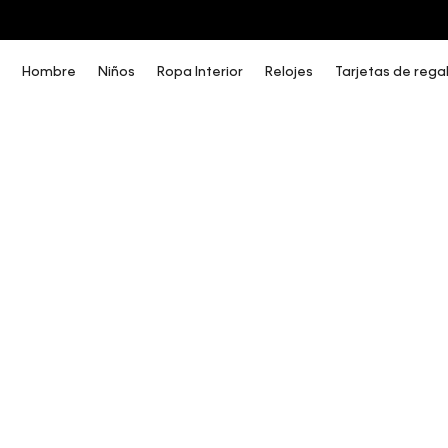
COMPRA AHORA Y PAGA DESPUÉS CON ADDI O SISTECREDITO
Hombre
Niños
Ropa Interior
Relojes
Tarjetas de rega