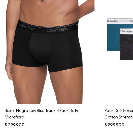
Vista Rápida
Boxer Negro Low Rise Trunk 3 Pack De En
Pack De 3 Boxer
Microfibra
Cotton Stretch
$
299
.
900
$
299
.
900