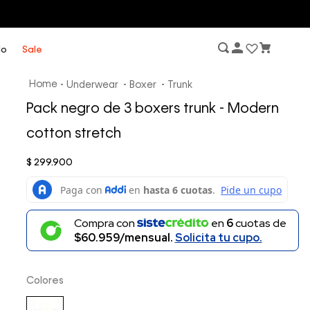
lo
Sale
Underwear
Boxer
Trunk
Pack negro de 3 boxers trunk - Modern
cotton stretch
$
299
.
900
Compra con
en
6
cuotas de
$60.959/mensual.
Solicita tu cupo.
Colores