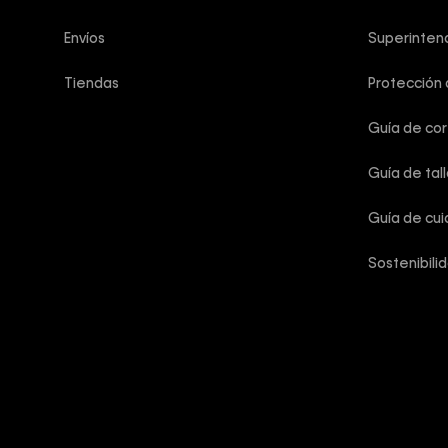
Envíos
Superintend
Tiendas
Protección
Guía de co
Guía de tal
Guía de cu
Sostenibili
Calvin Klein
Copyright © 2025 Calvin Klein Colombia ®. Todos los derechos 