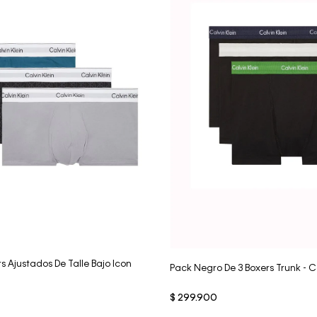
Vista Rápida
Vista Rápida
s Ajustados De Talle Bajo Icon
Pack Negro De 3 Boxers Trunk - C
$
299
.
900