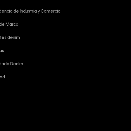
encia de Industria y Comercio
 de Marca
rtes denim
las
idado Denim
dad
reservados.