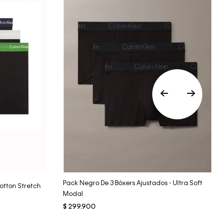
• Por higiene y para garantizar el bienestar de
nuestros clientes, no aceptamos
devoluciones en ropa interior y trajes de
baño..
Vista Rápida
Pack Negro De 3 Bóxers Ajustados - Ultra Soft
otton Stretch
Modal
$
299
.
900