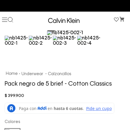
COMPRA AHORA Y PAGA DESPUÉS CON ADDI O SISTECREDITO
Underwear
Calzoncillos
Pack negro de 5 brief - Cotton Classics
$
399
.
900
Colores