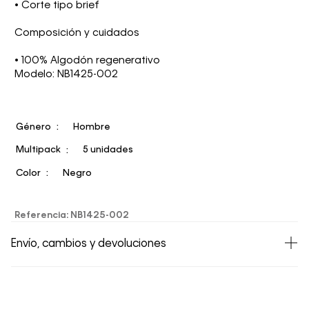
• Corte tipo brief
Composición y cuidados
• 100% Algodón regenerativo
Modelo: NB1425-002
Género
Hombre
Multipack
5 unidades
Color
Negro
Referencia
:
NB1425-002
Envío, cambios y devoluciones
• Todos los artículos comprados en la tienda online de
Calvin Klein Colombia se pueden devolver y cambiar en