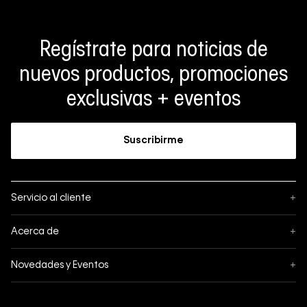
Regístrate para noticias de
nuevos productos, promociones
exclusivas + eventos
Suscribirme
Servicio al cliente
+
Sigue tu pedido
Acerca de
+
Mis pedidos
Acerca de Calvin Klein
Novedades y Eventos
+
Formas de pago
Política de privacidad
Hot Sale
Pedidos
Términos y condiciones