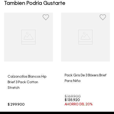
un período de 30 días calendario tras la recepción.
Tambien Podría Gustarte
• Por higiene y para garantizar el bienestar de nuestros
clientes, no aceptamos devoluciones en ropa interior y
trajes de baño..
Pack Gris De 3 Bóxers Brief
Calzoncillos Blancos Hip
Para Niño
Brief 3 Pack Cotton
Stretch
$
169
.
900
$
135
.
920
$
299
.
900
AHORRO DEL
20%