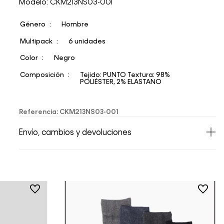
Modelo: CKM213NS03-001
Género
Hombre
Multipack
6 unidades
Color
Negro
Composición
Tejido: PUNTO Textura: 98%
POLIÉSTER, 2% ELASTANO
Referencia
:
CKM213NS03-001
Envío, cambios y devoluciones
• Todos los artículos comprados en la tienda
online de Calvin Klein Colombia se pueden
devolver y cambiar en un período de 30 días
calendario tras la recepción.
• Por higiene y para garantizar el bienestar de