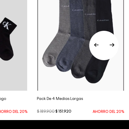
nuestros clientes, no aceptamos
devoluciones en ropa interior y trajes de
baño..
Vista Rápida
Logo
Pack De 4 Medias Largas
$
189
.
900
$
151
.
920
HORRO DEL
20%
AHORRO DEL
20%