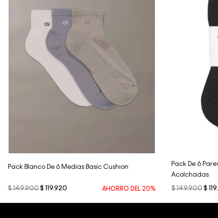
Vista Rápida
Pack De 6 Pares
Pack Blanco De 6 Medias Basic Cushion
Acolchadas
$
149
.
900
$
119
.
920
$
149
.
900
$
119
.
AHORRO DEL
20%