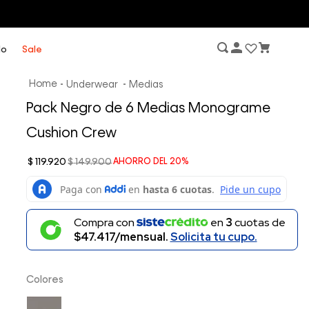
lo
Sale
Underwear
Medias
Pack Negro de 6 Medias Monograme
Cushion Crew
$
119
.
920
$
149
.
900
AHORRO DEL
20%
Compra con
en
3
cuotas de
$47.417/mensual.
Solicita tu cupo.
Colores