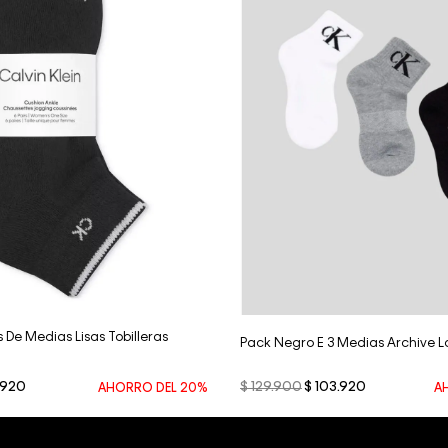
Vista Rápida
Vista Rápida
 De Medias Lisas Tobilleras
Pack Negro E 3 Medias Archive 
920
$
129
.
900
$
103
.
920
AHORRO DEL
20%
A