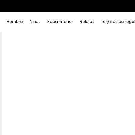
COMPRA AHORA Y PAGA DESPUÉS CON ADDI O SISTECREDITO
Hombre
Niños
Ropa Interior
Relojes
Tarjetas de rega