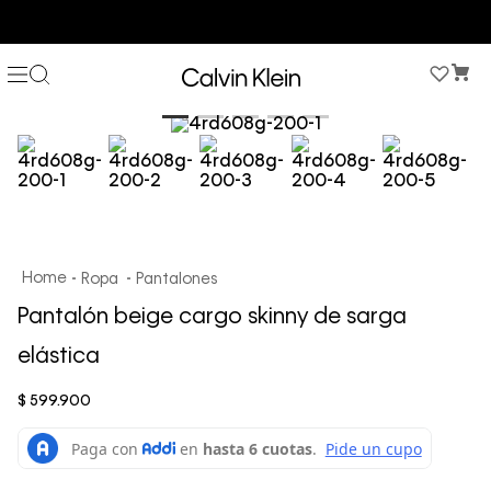
COMPRA AHORA Y PAGA DESPUÉS CON ADDI O SISTECREDITO
Ropa
Pantalones
Pantalón beige cargo skinny de sarga
elástica
$
599
.
900