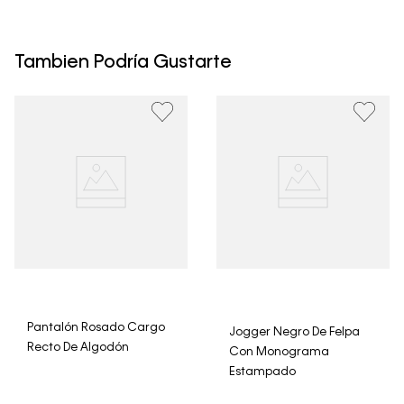
• Todos los artículos comprados en la tienda online de
Calvin Klein Colombia se pueden devolver y cambiar en
un período de 30 días calendario tras la recepción.
Tambien Podría Gustarte
• Por higiene y para garantizar el bienestar de nuestros
clientes, no aceptamos devoluciones en ropa interior y
trajes de baño..
Pantalón Rosado Cargo
Jogger Negro De Felpa
Recto De Algodón
Con Monograma
Estampado