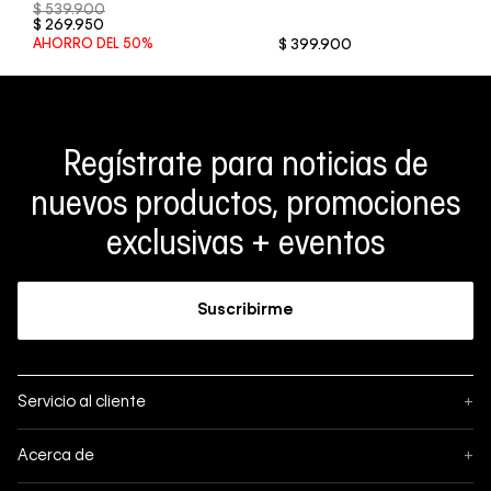
$
539
.
900
$
269
.
950
AHORRO DEL
50%
$
399
.
900
Regístrate para noticias de
nuevos productos, promociones
exclusivas + eventos
Suscribirme
Servicio al cliente
+
Sigue tu pedido
Acerca de
+
Mis pedidos