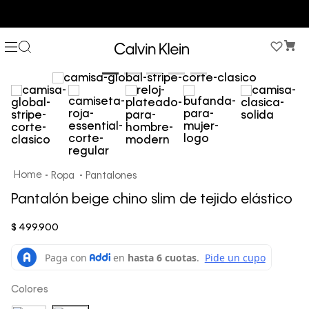
COMPRA AHORA Y PAGA DESPUÉS CON ADDI O SISTECREDITO
Ropa
Pantalones
Pantalón beige chino slim de tejido elástico
$
499
.
900
Colores