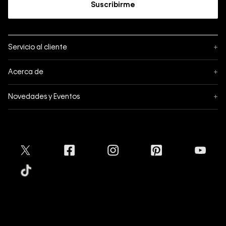
Suscribirme
Servicio al cliente
+
Sigue tu pedido
Acerca de
+
Mis pedidos
Acerca de Calvin Klein
Novedades y Eventos
+
Formas de pago
Política de privacidad
Hot Sale
Pedidos
Términos y condiciones
Conectar
Black Friday
Devoluciones
Crédito Addi
Cyber Lunes
Envíos
Tratamiento de Datos Personales
Mapa del sitio
Tiendas
Superintendencia de Industria y Comercio
Aceptamos
Protección de Marca
Guía de tallas