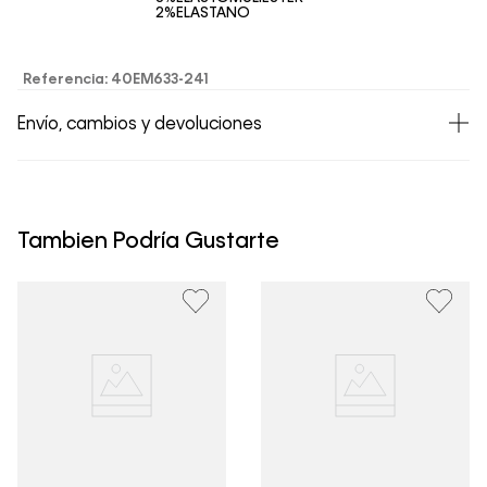
2%ELASTANO
Referencia
:
40EM633-241
Envío, cambios y devoluciones
• Todos los artículos comprados en la tienda online de
Calvin Klein Colombia se pueden devolver y cambiar en
un período de 30 días calendario tras la recepción.
Tambien Podría Gustarte
• Por higiene y para garantizar el bienestar de nuestros
clientes, no aceptamos devoluciones en ropa interior y
trajes de baño..